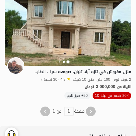
منزل مفروش في تازه آباد تنيان، صومعه سرا - الطابق الأول
2 غرفة نوم . 100 متر . حتى 10 ضيف
4.9
(30 تعليق)
3,000,000
الليلة من
تومان
20٪ خصم من ليلة 10
20+ حجز ناجح
1
1
صفحة
من