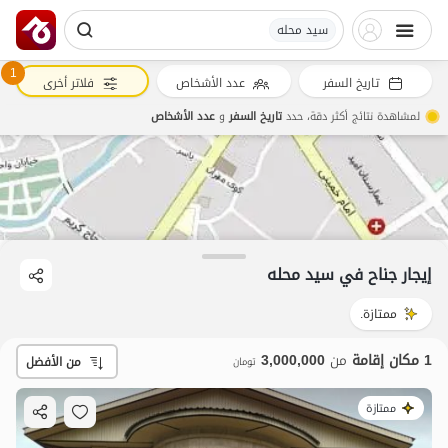
سید محله
1
تاريخ السفر
عدد الأشخاص
فلاتر أخرى
لمشاهدة نتائج أكثر دقة، حدد
تاريخ السفر
و
عدد الأشخاص
3
مليون ت
4.9
إيجار جناح في سید محله
ممتازة.
1 مكان إقامة
من
3,000,000
من الأفضل
تومان
ممتازة