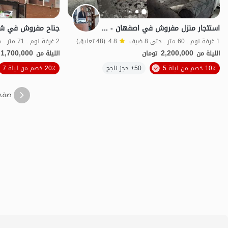
استئجار منزل مفروش في اصفهان - شاهينشهر
1 غرفة نوم . 60 متر . حتى 8 ضيف
4.8
(48 تعليق)
2 غرفة نوم . 71 متر . حتى 6 ضيف
1,700,000
2,200,000
الليلة من
تومان
الليلة من
الموقع على الخريطة
10٪ خصم من ليلة 5
50+ حجز ناجح
20٪ خصم من ليلة 7
صفح