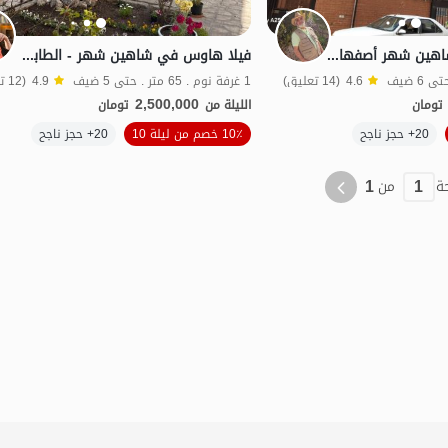
جناح مفروش في شاهين شهر أصفهان - الطابق الثالث
فيلا هاوس في شاهین شهر - الطابق الأرضي
4.6
(14 تعليق)
1 غرفة نوم . 65 متر . حتى 5 ضيف
4.9
(12 تعليق)
2,500,000
تومان
الليلة من
تومان
الموقع على الخريطة
20+ حجز ناجح
10٪ خصم من ليلة 10
20+ حجز ناجح
1
1
ة
من