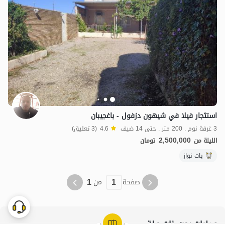
استئجار فيلا في شيهون دزفول - باغجيبان
3 غرفة نوم . 200 متر . حتى 14 ضيف
4.6
(3 تعليق)
2,500,000
الليلة من
تومان
بات نواز
1
1
صفحة
من
عمليات بحث ذات صلة