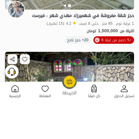
حجز شقة مفروشة في شهميرزاد مهدي شهر - فيرست
1 غرفة نوم . 95 متر . حتى 8 ضيف
4.2
(15 تعليق)
1,500,000
الليلة من
تومان
5٪ خصم من ليلة 6
20+ حجز ناجح
OpenStreetMap
©
الخريطة
تسجيل الدخول
كن ضيفًا
المفضلة
الرئيسية