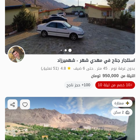
استئجار جناح في مهدي شهر - شهميرزاد
بدون غرفة نوم . 45 متر . حتى 6 ضيف
4.8
(51 تعليق)
950,000
الليلة من
تومان
10٪ خصم من ليلة 10
100+ حجز ناجح
ممتازة
2 سكن