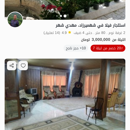
استئجار فيلا في شهميرزاد، مهدي شهر
2 غرفة نوم . 80 متر . حتى 4 ضيف
4.9
(14 تعليق)
3,000,000
الليلة من
تومان
20٪ خصم من ليلة 7
10+ حجز ناجح