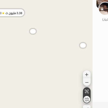
3.38
مليون ت
.9
الموقع على الخريطة