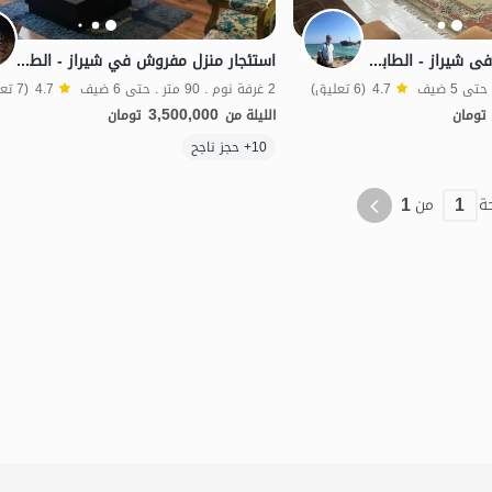
بیت مفروش للایجار فی شیراز - الطابق السفلی
استئجار منزل مفروش في شيراز - الطابق 3
4.7
(6 تعليق)
2 غرفة نوم . 90 متر . حتى 6 ضيف
4.7
(7 تعليق)
3,500,000
تومان
الليلة من
تومان
الموقع على الخريطة
10+ حجز ناجح
1
1
ة
من