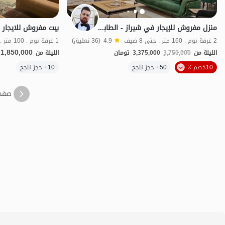
منزل مفروش للإيجار في شيراز - الطابق الأول
2 غرفة نوم . 160 متر . حتى 8 ضيف
4.9
(36 تعليق)
1 غرفة نوم . 100 متر . حتى 5 ضيف
1,850,000
الليلة من
3,750,000
3,375,000
تومان
الليلة من
الموقع على الخريطة
10خصم ٪
50+ حجز ناجح
10+ حجز ناجح
صفح