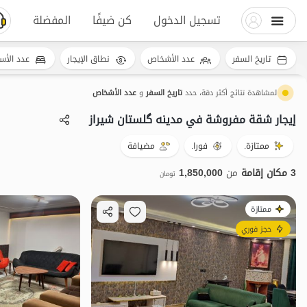
تسجيل الدخول
كن ضيفًا
المفضلة
تاريخ السفر
عدد الأشخاص
نطاق الإيجار
عدد الأس
لمشاهدة نتائج أكثر دقة، حدد
تاريخ السفر
و
عدد الأشخاص
إيجار شقة مفروشة في مدینه گلستان شیراز
ممتازة.
فورا.
مضيافة
3 مكان إقامة
من
1,850,000
تومان
ممتازة
حجز فوري