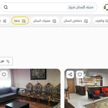
مدینه گلستان شیراز
رّة والغرف
خصائص السكن
مميزات السكن
شقة
ف
من 