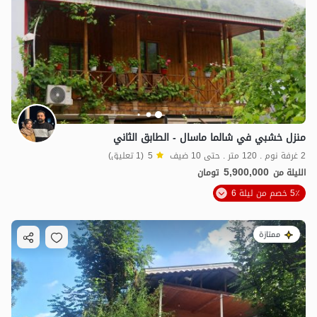
منزل خشبي في شالما ماسال - الطابق الثاني
2 غرفة نوم . 120 متر . حتى 10 ضيف
5
(1 تعليق)
5,900,000
الليلة من
تومان
5٪ خصم من ليلة 6
ممتازة