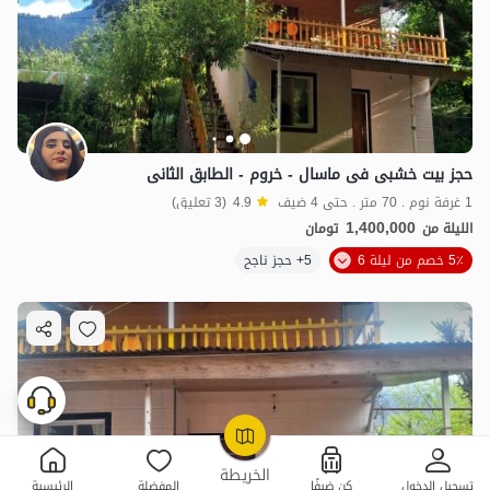
حجز بیت خشبی فی ماسال - خروم - الطابق الثانی
1 غرفة نوم . 70 متر . حتى 4 ضيف
4.9
(3 تعليق)
1,400,000
الليلة من
تومان
5٪ خصم من ليلة 6
5+ حجز ناجح
OpenStreetMap
©
الخريطة
تسجيل الدخول
كن ضيفًا
المفضلة
الرئيسية