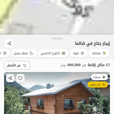
إيجار جناح في شالما
ممتازة.
فورا.
الكوخ الخشبي
منظر جميل
ا
17 مكان إقامة
من
800,000
من الأفضل
تومان
ممتازة
حجز فوري