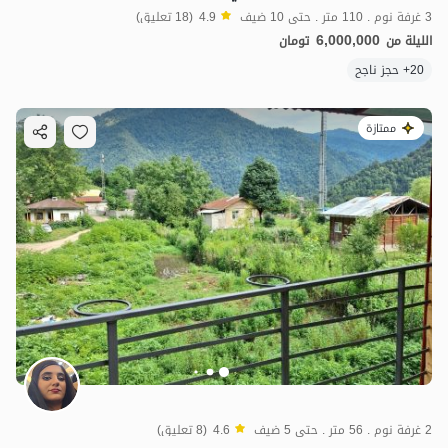
3 غرفة نوم . 110 متر . حتى 10 ضيف
4.9
(18 تعليق)
6,000,000
الليلة من
تومان
20+ حجز ناجح
ممتازة
2 غرفة نوم . 56 متر . حتى 5 ضيف
4.6
(8 تعليق)