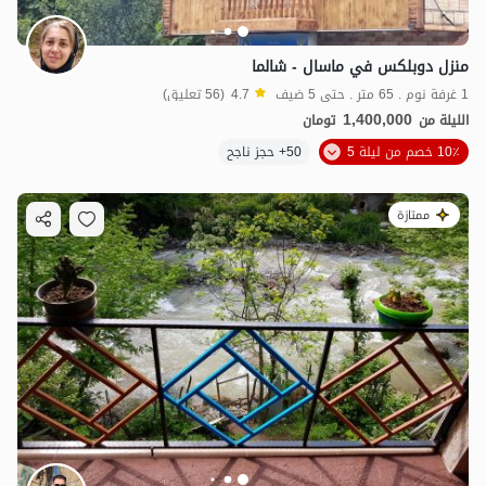
منزل دوبلكس في ماسال - شالما
1 غرفة نوم . 65 متر . حتى 5 ضيف
4.7
(56 تعليق)
1,400,000
الليلة من
تومان
10٪ خصم من ليلة 5
50+ حجز ناجح
ممتازة