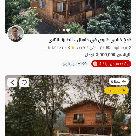
كوخ خشبي غابوي في ماسال - الطابق الثاني
2 غرفة نوم . 90 متر . حتى 7 ضيف
4.8
(98 تعليق)
3,000,000
الليلة من
تومان
5٪ خصم من ليلة 5
100+ حجز ناجح
ممتازة
حجز فوري