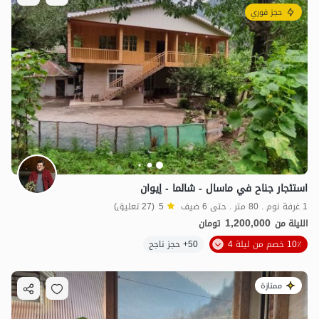
حجز فوري
استئجار جناح في ماسال - شالما - إيوان
1 غرفة نوم . 80 متر . حتى 6 ضيف
5
(27 تعليق)
1,200,000
الليلة من
تومان
10٪ خصم من ليلة 4
50+ حجز ناجح
ممتازة