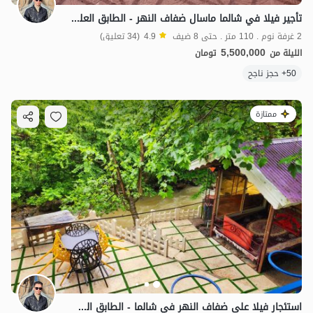
تأجير فيلا في شالما ماسال ضفاف النهر - الطابق العلوي
2 غرفة نوم . 110 متر . حتى 8 ضيف
4.9
(34 تعليق)
5,500,000
الليلة من
تومان
50+ حجز ناجح
ممتازة
استئجار فيلا على ضفاف النهر في شالما - الطابق السفلي
1.4
مليون ت
4.9