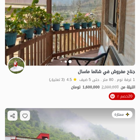
جناح مفروش في شالما ماسال
1 غرفة نوم . 80 متر . حتى 5 ضيف
4.5
(3 تعليق)
الليلة من
2,000,000
1,600,000
تومان
20خصم ٪
ممتازة