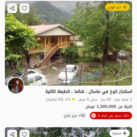
حجز فوري
استئجار كوخ في ماسال - شالما - الطبعة الثانية
2 غرفة نوم . 60 متر . حتى 6 ضيف
4.5
(53 تعليق)
1,500,000
الليلة من
تومان
10٪ خصم من ليلة 5
50+ حجز ناجح
ممتازة