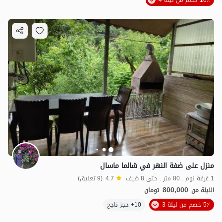
10٪ خصم من ليلة 4
منزل على ضفة النهر في شالما ماسال
1 غرفة نوم . 80 متر . حتى 8 ضيف
4.7
(9 تعليق)
800,000
الليلة من
تومان
5٪ خصم من ليلة 3
10+ حجز ناجح