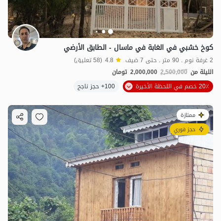
كوخ خشبي في الغابة في ماسال - الطابق الأرضي
2 غرفة نوم . 90 متر . حتى 7 ضيف
4.8
(58 تعليق)
الليلة من
2,500,000
2,000,000
تومان
20٪ خصم في اللحظة الأخيرة
100+ حجز ناجح
ممتازة
حجز فوري