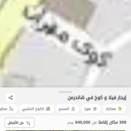
إيجار فيلا و كوخ في شاندرمن
ممتازة.
فورا.
المسبح
الكوخ الخشبي
منظر 
309 مكان إقامة
من
640,000
من الأفضل
تومان