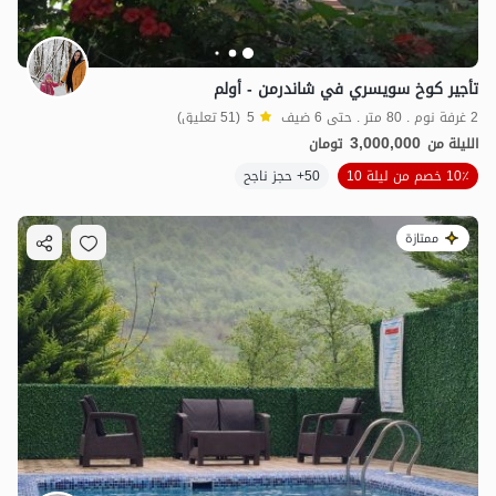
تأجير كوخ سويسري في شاندرمن - أولم
2 غرفة نوم . 80 متر . حتى 6 ضيف
5
(51 تعليق)
3,000,000
الليلة من
تومان
10٪ خصم من ليلة 10
50+ حجز ناجح
ممتازة