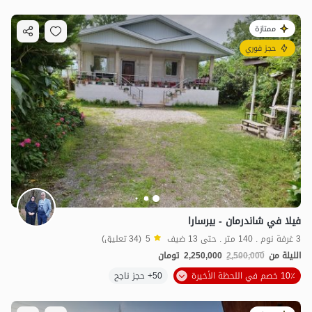
ممتازة
حجز فوري
فيلا في شاندرمان - بيرسارا
3 غرفة نوم . 140 متر . حتى 13 ضيف
5
(34 تعليق)
الليلة من
2,500,000
2,250,000
تومان
10٪ خصم في اللحظة الأخيرة
50+ حجز ناجح