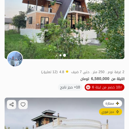
2 غرفة نوم . 250 متر . حتى 7 ضيف
4.8
(12 تعليق)
6,580,000
الليلة من
تومان
10٪ خصم من ليلة 6
10+ حجز ناجح
ممتازة
حجز فوري