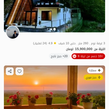
3 غرفة نوم . 260 متر . حتى 10 ضيف
4.9
(24 تعليق)
15,900,000
الليلة من
تومان
10٪ خصم من ليلة 6
20+ حجز ناجح
ممتازة
حجز فوري
3
مليون ت
4.9