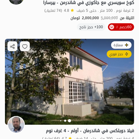
كوخ سويسري مع جاكوزي في شاندرمن - بيرسارا
2 غرفة نوم . 100 متر . حتى 5 ضيف
4.8
(74 تعليق)
الليلة من
5,000,000
2,000,000
تومان
60خصم ٪
100+ حجز ناجح
ممتازة
حجز فوري
فيلا دوبلكس في شاندرمان - أولم - 4 غرف نوم
4 غرفة نوم . 200 متر . حتى 14 ضيف
4.7
(64 تعليق)