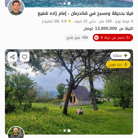
فيلا بحديقة ومسبح في شاندرمان - إمام زاده شفيع
4 غرفة نوم . 180 متر . حتى 15 ضيف
4.8
(38 تعليق)
13,800,000
الليلة من
تومان
5٪ خصم من ليلة 6
50+ حجز ناجح
ممتازة
حجز فوري