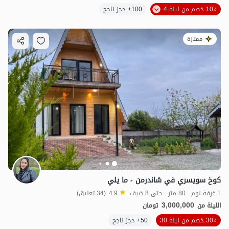
10٪ خصم من ليلة 4
100+ حجز ناجح
ممتازة
كوخ سويسري في شاندرمن - ما يلي
1 غرفة نوم . 80 متر . حتى 8 ضيف
4.9
(34 تعليق)
3,000,000
الليلة من
تومان
30٪ خصم من ليلة 30
50+ حجز ناجح