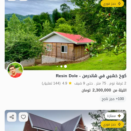
حجز فوري
كوخ خشبي في شاندرمن - Resin Dole
2 غرفة نوم . 75 متر . حتى 9 ضيف
4.9
(144 تعليق)
2,300,000
الليلة من
تومان
100+ حجز ناجح
ممتازة
حجز فوري