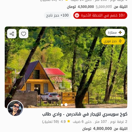
الليلة من
5,000,000
4,500,000
تومان
10٪ خصم في اللحظة الأخيرة
100+ حجز ناجح
ممتازة
حجز فوري
كوخ سويسري للإيجار في شاندرمن - وادي طالب
2 غرفة نوم . 107 متر . حتى 6 ضيف
4.9
(59 تعليق)
4,800,000
الليلة من
تومان