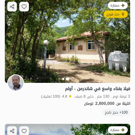
ممتازة
حجز فوري
فيلا بفناء واسع في شاندرمن - أولم
3 غرفة نوم . 130 متر . حتى 8 ضيف
4.8
(100 تعليق)
2,800,000
الليلة من
تومان
100+ حجز ناجح
ممتازة