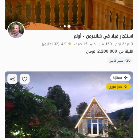
استئجار فيلا في شاندرمن - أولم
3 غرفة نوم . 150 متر . حتى 15 ضيف
4.9
(32 تعليق)
2,200,000
الليلة من
تومان
20+ حجز ناجح
ممتازة
حجز فوري