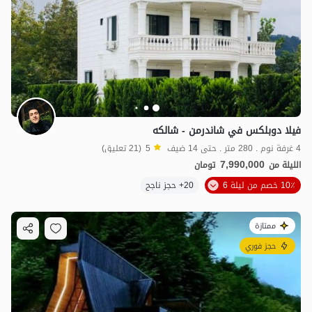
فيلا دوبلكس في شاندرمن - شالكه
4 غرفة نوم . 280 متر . حتى 14 ضيف
5
(21 تعليق)
7,990,000
الليلة من
تومان
10٪ خصم من ليلة 6
20+ حجز ناجح
ممتازة
حجز فوري