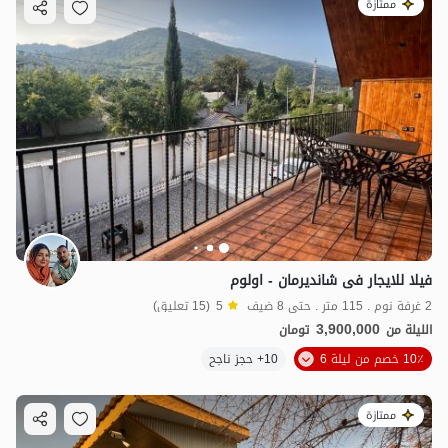
ممتازة
فیلا للایجار فی شاندیرمان - اولوم
2 غرفة نوم . 115 متر . حتى 8 ضيف
5
(15 تعليق)
3,900,000
الليلة من
تومان
10٪ خصم من ليلة 6
10+ حجز ناجح
ممتازة