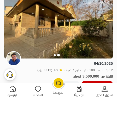
04/10/2025
2 غرفة نوم . 100 متر . حتى 7 ضيف
4.9
(12 تعليق)
3,500,000
الليلة من
تومان
10٪ خصم من ليلة 5
20+ حجز ناجح
OpenStreetMap
©
الخريطة
تسجيل الدخول
كن ضيفًا
المفضلة
الرئيسية
ممتازة
حجز فوري