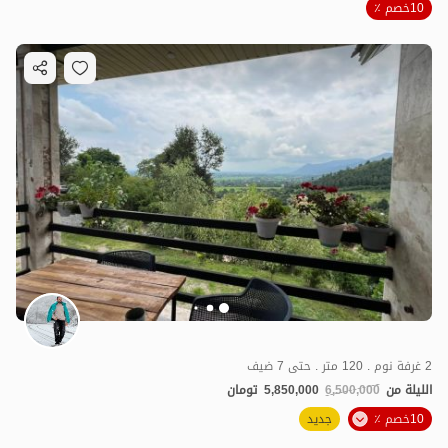
10خصم ٪
2 غرفة نوم . 120 متر . حتى 7 ضيف
الليلة من
6,500,000
5,850,000
تومان
10خصم ٪
جديد