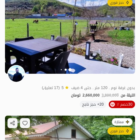
حجز فوري
بدون غرفة نوم . 120 متر . حتى 4 ضيف
5
(17 تعليق)
الليلة من
3,800,000
2,660,000
تومان
30خصم ٪
20+ حجز ناجح
ممتازة
حجز فوري