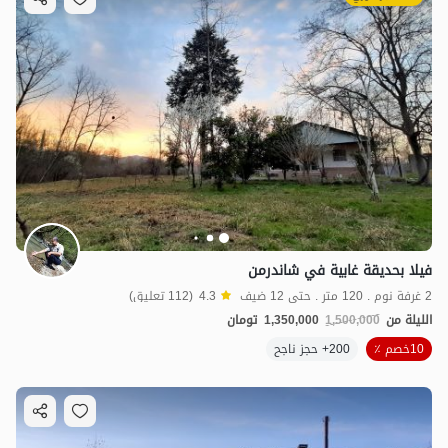
فيلا بحديقة غابية في شاندرمن
2 غرفة نوم . 120 متر . حتى 12 ضيف
4.3
(112 تعليق)
الليلة من
1,500,000
1,350,000
تومان
10خصم ٪
200+ حجز ناجح