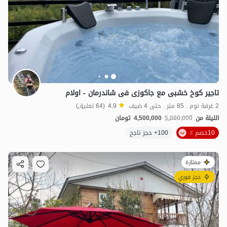
تاجیر کوخ خشبی مع جاکوزی فی شاندرمان - اولام
2 غرفة نوم . 85 متر . حتى 4 ضيف
4.9
(64 تعليق)
الليلة من
5,000,000
4,500,000
تومان
10خصم ٪
100+ حجز ناجح
ممتازة
حجز فوري