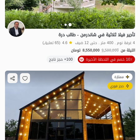
تأجير فيلا ثلاثية في شاندرمن - طالب درة
4 غرفة نوم . 400 متر . حتى 12 ضيف
4.6
(65 تعليق)
الليلة من
9,500,000
8,550,000
تومان
10٪ خصم في اللحظة الأخيرة
100+ حجز ناجح
ممتازة
حجز فوري