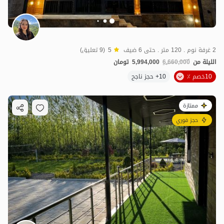
2 غرفة نوم . 120 متر . حتى 6 ضيف
5
(9 تعليق)
الليلة من
6,660,000
5,994,000
تومان
10خصم ٪
10+ حجز ناجح
ممتازة
حجز فوري