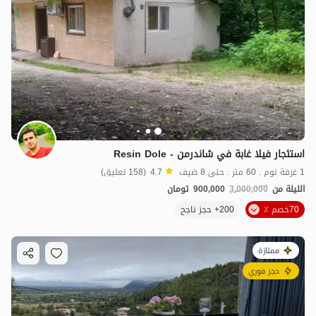
استئجار فيلا غابة في شاندرمن - Resin Dole
1 غرفة نوم . 60 متر . حتى 8 ضيف
4.7
(158 تعليق)
الليلة من
3,000,000
900,000
تومان
70خصم ٪
200+ حجز ناجح
ممتازة
حجز فوري