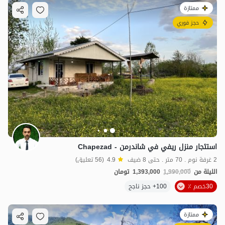
ممتازة
حجز فوري
استئجار منزل ريفي في شاندرمن - Chapezad
2 غرفة نوم . 70 متر . حتى 8 ضيف
4.9
(56 تعليق)
الليلة من
1,990,000
1,393,000
تومان
30خصم ٪
100+ حجز ناجح
ممتازة