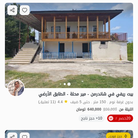
بيت ريفي في شاندرمن - مير محلة - الطابق الأرضي
بدون غرفة نوم . 150 متر . حتى 5 ضيف
4.4
(11 تعليق)
الليلة من
800,000
640,000
تومان
20خصم ٪
10+ حجز ناجح
حجز فوري