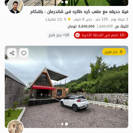
فیلا حدیقه مع ملعب کره طائره فی شاندرمان - باشکام
2 غرفة نوم . 120 متر . حتى 9 ضيف
5
(11 تعليق)
الليلة من
7,600,000
6,840,000
تومان
10٪ خصم في اللحظة الأخيرة
10+ حجز ناجح
حجز فوري