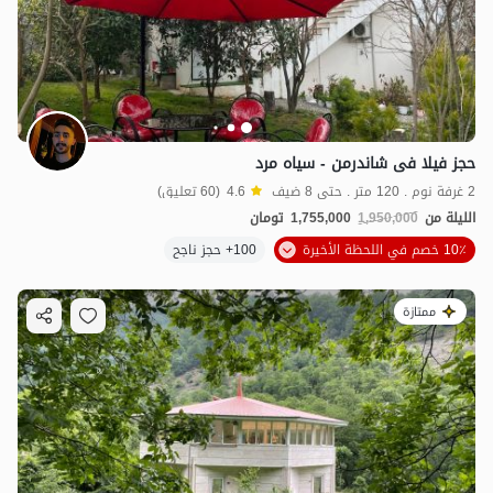
حجز فیلا فی شاندرمن - سیاه مرد
2 غرفة نوم . 120 متر . حتى 8 ضيف
4.6
(60 تعليق)
الليلة من
1,950,000
1,755,000
تومان
10٪ خصم في اللحظة الأخيرة
100+ حجز ناجح
ممتازة
1.35
مليون ت
4.3