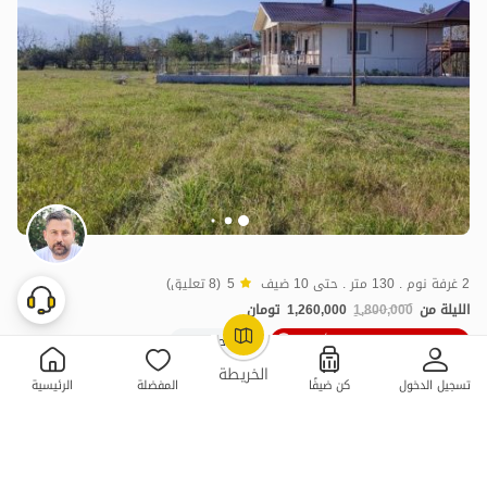
2 غرفة نوم . 130 متر . حتى 10 ضيف
5
(8 تعليق)
الليلة من
1,800,000
1,260,000
تومان
30٪ خصم في اللحظة الأخيرة
10+ حجز ناجح
OpenStreetMap
©
الخريطة
تسجيل الدخول
كن ضيفًا
المفضلة
الرئيسية