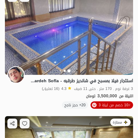
7.9
مليون ت
4.5
19
مليون ت
4.8
استئجار فيلا بمسبح في شاندیز طرقبه - Abardeh Sofla
3 غرفة نوم . 170 متر . حتى 11 ضيف
4.3
(16 تعليق)
3,500,000
الليلة من
تومان
10٪ خصم من ليلة 3
20+ حجز ناجح
ممتازة