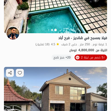
فيلا بمسبح في شانديز - فرح أباد
1 غرفة نوم . 250 متر . حتى 2 ضيف
4.5
(18 تعليق)
4,800,000
الليلة من
تومان
5٪ خصم من ليلة 2
20+ حجز ناجح