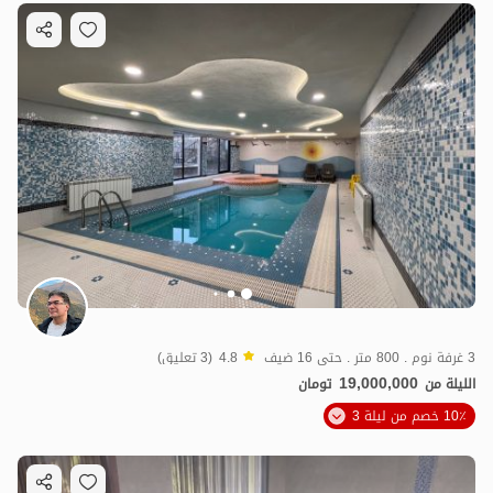
3 غرفة نوم . 800 متر . حتى 16 ضيف
4.8
(3 تعليق)
19,000,000
الليلة من
تومان
10٪ خصم من ليلة 3