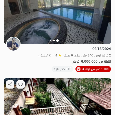
09/16/2024
2 غرفة نوم . 140 متر . حتى 6 ضيف
4.4
(7 تعليق)
6,000,000
الليلة من
تومان
10٪ خصم من ليلة 3
10+ حجز ناجح