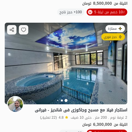
8,500,000
الليلة من
تومان
10٪ خصم من ليلة 5
100+ حجز ناجح
ممتازة
حجز فوري
استئجار فیلا مع مسبح وجاکوزی فی شاندیز - فیرانی
2 غرفة نوم . 200 متر . حتى 10 ضيف
4.8
(22 تعليق)
6,300,000
الليلة من
تومان