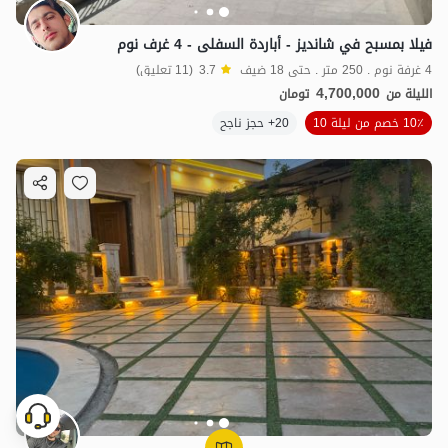
فيلا بمسبح في شانديز - أباردة السفلى - 4 غرف نوم
4 غرفة نوم . 250 متر . حتى 18 ضيف
3.7
(11 تعليق)
4,700,000
الليلة من
تومان
10٪ خصم من ليلة 10
20+ حجز ناجح