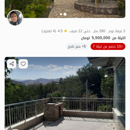
2 غرفة نوم . 280 متر . حتى 12 ضيف
4.5
(4 تعليق)
5,500,000
الليلة من
تومان
10٪ خصم من ليلة 7
5+ حجز ناجح