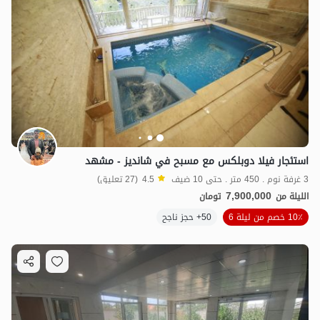
استئجار فيلا دوبلكس مع مسبح في شانديز - مشهد
3 غرفة نوم . 450 متر . حتى 10 ضيف
4.5
(27 تعليق)
7,900,000
الليلة من
تومان
10٪ خصم من ليلة 6
50+ حجز ناجح