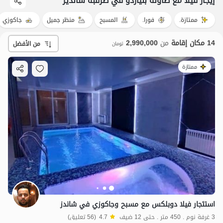
إيجار فيلا مع طاولة بلياردو في طرقبه شاندیز
ممتازة.
فورا.
المسبح
منظر جميل
جاكوزي
14 مكان إقامة
من
2,990,000
من الأفضل
تومان
ممتازة
استئجار فيلا دوبلكس مع مسبح وجاكوزي في شاندز
3 غرفة نوم . 450 متر . حتى 12 ضيف
4.7
(56 تعليق)