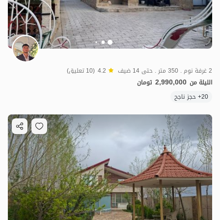
2 غرفة نوم . 350 متر . حتى 14 ضيف
4.2
(10 تعليق)
2,990,000
الليلة من
تومان
20+ حجز ناجح