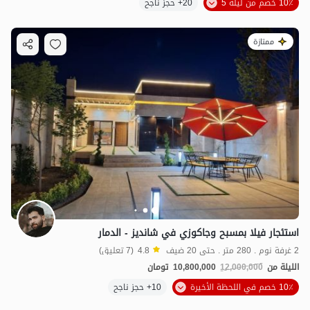
10٪ خصم من ليلة 5
20+ حجز ناجح
ممتازة
استئجار فيلا بمسبح وجاكوزي في شانديز - الدمار
2 غرفة نوم . 280 متر . حتى 20 ضيف
4.8
(7 تعليق)
الليلة من
12,000,000
10,800,000
تومان
10٪ خصم في اللحظة الأخيرة
10+ حجز ناجح