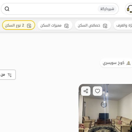
شیردارکلا
رّة والغرف
خصائص السكن
مميزات السكن
2 نوع السكن
كوخ سويسري
من 