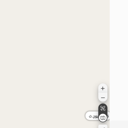
3.15
مليون ت