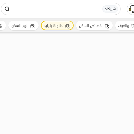
شیرکاه
رّة والغرف
خصائص السكن
طاولة بليارد
نوع السكن