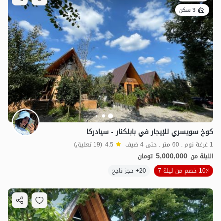
3 سكن
كوخ سويسري للإيجار في بابلكنار - سيادركا
1 غرفة نوم . 60 متر . حتى 4 ضيف
4.5
(19 تعليق)
5,000,000
الليلة من
تومان
10٪ خصم من ليلة 7
20+ حجز ناجح