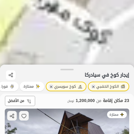
إيجار كوخ في سیادرکا
الكوخ الخشبي
كوخ سويسري
ممتازة.
فورا.
23 مكان إقامة
من
1,200,000
من الأفضل
تومان
ممتازة