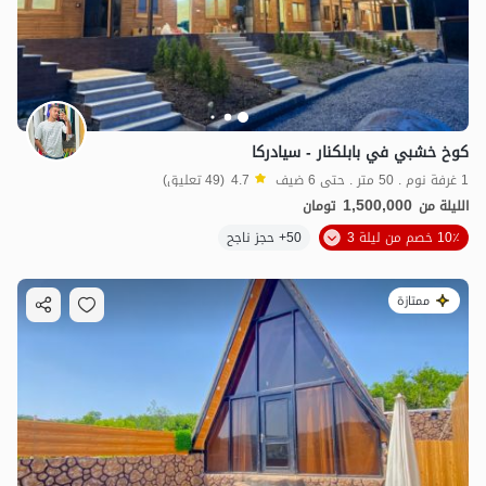
كوخ خشبي في بابلكنار - سيادركا
1 غرفة نوم . 50 متر . حتى 6 ضيف
4.7
(49 تعليق)
1,500,000
الليلة من
تومان
10٪ خصم من ليلة 3
50+ حجز ناجح
ممتازة