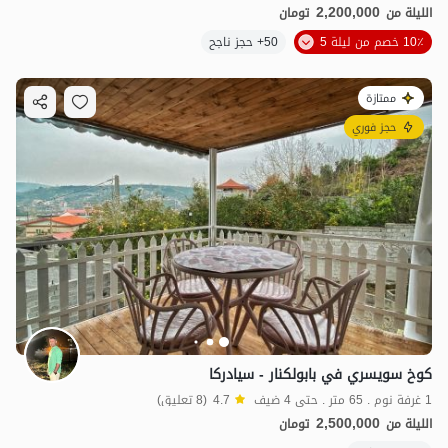
2,200,000
الليلة من
تومان
10٪ خصم من ليلة 5
50+ حجز ناجح
ممتازة
حجز فوري
كوخ سويسري في بابولكنار - سيادركا
1 غرفة نوم . 65 متر . حتى 4 ضيف
4.7
(8 تعليق)
2,500,000
الليلة من
تومان