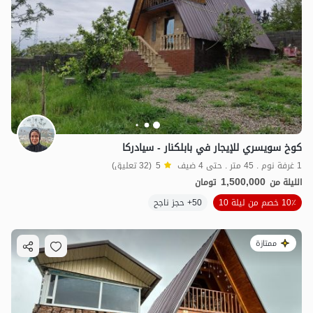
كوخ سويسري للإيجار في بابلكنار - سيادركا
1 غرفة نوم . 45 متر . حتى 4 ضيف
5
(32 تعليق)
1,500,000
الليلة من
تومان
10٪ خصم من ليلة 10
50+ حجز ناجح
ممتازة