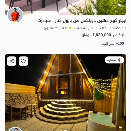
ایجار کوخ خشبی دوبلکس فی بابول کنار - سیادرکا
1 غرفة نوم . 87 متر . حتى 4 ضيف
4.8
(59 تعليق)
1,980,000
الليلة من
تومان
100+ حجز ناجح
1.5
مليون ت
5
ممتازة