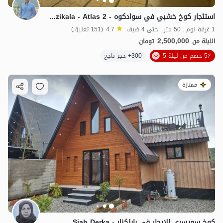
استئجار كوخ خشبي في سوادكوه - Merzikala - Atlas 2
1 غرفة نوم . 50 متر . حتى 4 ضيف
4.7
(151 تعليق)
2,500,000
الليلة من
تومان
5٪ خصم من ليلة 5
300+ حجز ناجح
ممتازة
كوخ سويسري للإيجار في بابلكنار - Siah Derka