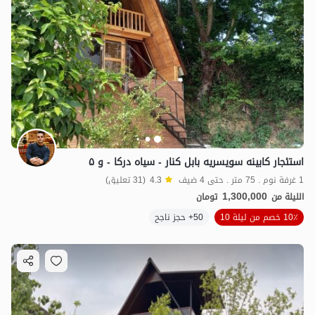
استئجار کابینه سویسریه بابل کنار - سیاه درکا - و ۵
1 غرفة نوم . 75 متر . حتى 4 ضيف
4.3
(31 تعليق)
1,300,000
الليلة من
تومان
10٪ خصم من ليلة 10
50+ حجز ناجح