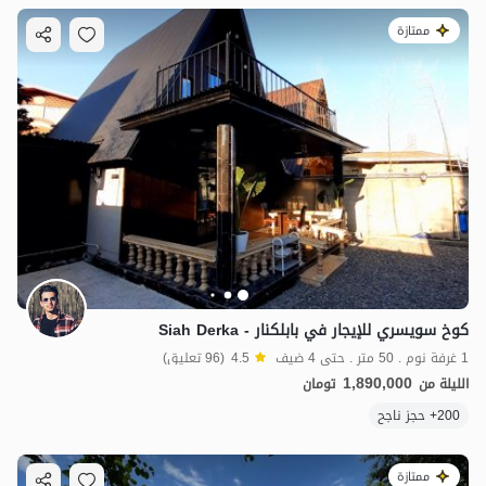
ممتازة
كوخ سويسري للإيجار في بابلكنار - Siah Derka
1 غرفة نوم . 50 متر . حتى 4 ضيف
4.5
(96 تعليق)
1,890,000
الليلة من
تومان
200+ حجز ناجح
ممتازة