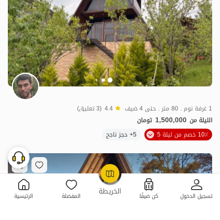
1 غرفة نوم . 80 متر . حتى 4 ضيف
4.4
(3 تعليق)
1,500,000
الليلة من
تومان
10٪ خصم من ليلة 5
5+ حجز ناجح
OpenStreetMap
©
الخريطة
تسجيل الدخول
كن ضيفًا
المفضلة
الرئيسية