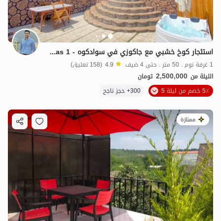
استئجار كوخ خشبي مع جاكوزي في سوادكوه - Atlas 1
1 غرفة نوم . 50 متر . حتى 4 ضيف
4.9
(158 تعليق)
2,500,000
الليلة من
تومان
5٪ خصم من ليلة 5
300+ حجز ناجح
ممتازة