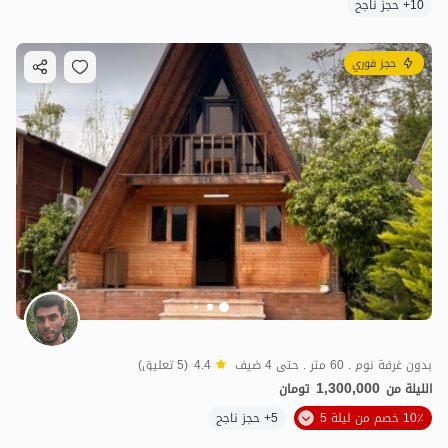
10+ حجز ناجح
حجز فوري
بدون غرفة نوم . 60 متر . حتى 4 ضيف
4.4
(5 تعليق)
1,300,000
الليلة من
تومان
10٪ خصم من ليلة 5
5+ حجز ناجح