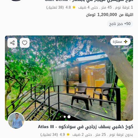
1 غرفة نوم . 45 متر . حتى 4 ضيف
4.8
(38 تعليق)
1,200,000
الليلة من
تومان
50+ حجز ناجح
ممتازة
كوخ خشبي بسقف زجاجي في سوادكوه - Atlas III
بدون غرفة نوم . 25 متر . حتى 2 ضيف
4.9
(34 تعليق)