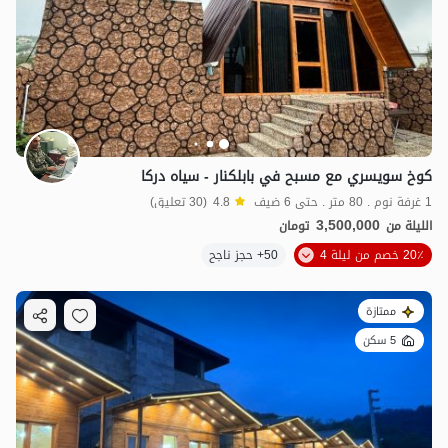
كوخ سويسري مع مسبح في بابلكنار - سياه دركا
1 غرفة نوم . 80 متر . حتى 6 ضيف
4.8
(30 تعليق)
3,500,000
الليلة من
تومان
20٪ خصم من ليلة 4
50+ حجز ناجح
ممتازة
5 سكن