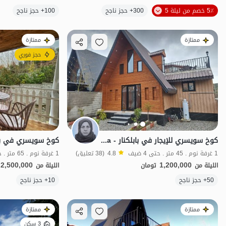
5٪ خصم من ليلة 5
300+ حجز ناجح
100+ حجز ناجح
منظر جميل
ممتازة
ممتازة
حجز فوري
كوخ سويسري للإيجار في بابلكنار - Siah Derka
كوخ سويسري في بابو
1 غرفة نوم . 45 متر . حتى 4 ضيف
4.8
(38 تعليق)
1 غرفة نوم . 65 متر . حتى 4 ضيف
2,500,000
1,200,000
الليلة من
تومان
الليلة من
50+ حجز ناجح
10+ حجز ناجح
اقتصادي
ممتازة
ممتازة
3 سكن