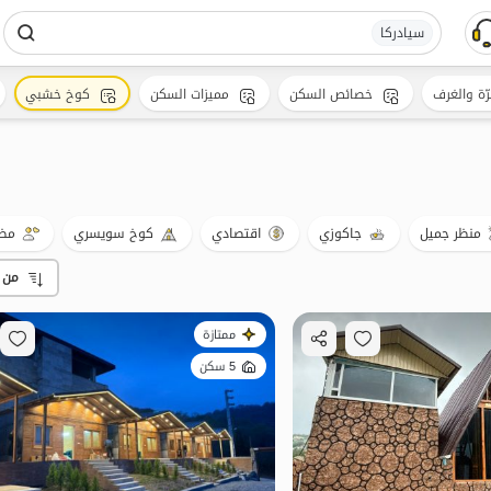
سیادرکا
رّة والغرف
خصائص السكن
مميزات السكن
كوخ خشبي
منظر جميل
جاكوزي
اقتصادي
كوخ سويسري
مضي
من 
ممتازة
5 سكن