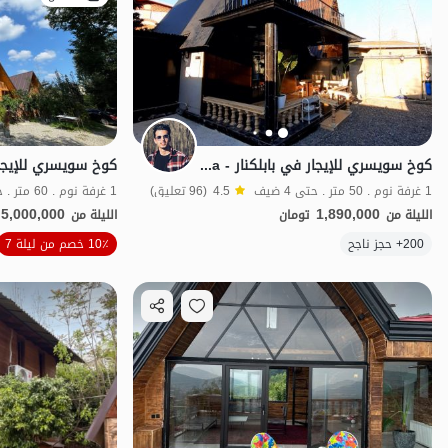
كوخ سويسري للإيجار في بابلكنار - Siah Derka
1 غرفة نوم . 50 متر . حتى 4 ضيف
4.5
(96 تعليق)
1 غرفة نوم . 60 متر . حتى 4 ضيف
5,000,000
1,890,000
الليلة من
تومان
الليلة من
الموقع على الخريطة
200+ حجز ناجح
10٪ خصم من ليلة 7