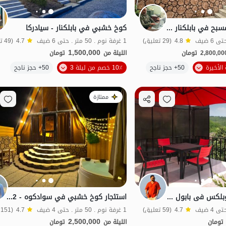
كوخ سويسري مع مسبح في بابلكنار - سياه دركا
كوخ خشبي في بابلكنار - سيادركا
4.8
(29 تعليق)
1 غرفة نوم . 50 متر . حتى 6 ضيف
4.7
(49 تعليق)
1,500,000
2,800,00
تومان
الليلة من
تومان
الموقع على الخريطة
الموقع على الخريطة
50+ حجز ناجح
10٪ خصم من ليلة 3
50+ حجز ناجح
ممتازة
ایجار کوخ خشبی دوبلکس فی بابول کنار - سیادرکا
استئجار كوخ خشبي في سوادكوه - Merzikala - Atlas 2
4.7
(59 تعليق)
1 غرفة نوم . 50 متر . حتى 4 ضيف
4.7
(151 تعليق)
2,500,000
تومان
الليلة من
تومان