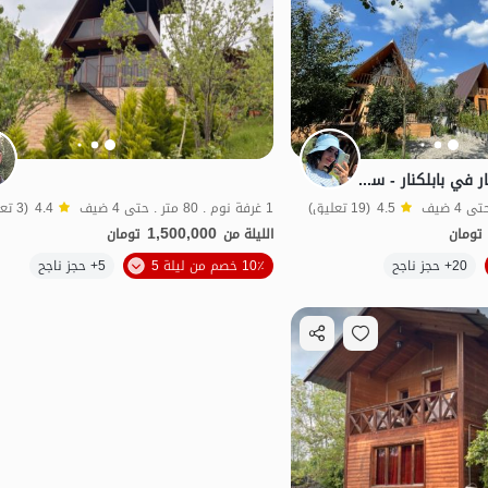
كوخ سويسري للإيجار في بابلكنار - سيادركا
4.5
(19 تعليق)
1 غرفة نوم . 80 متر . حتى 4 ضيف
4.4
(3 تعليق)
1,500,000
تومان
الليلة من
تومان
الموقع على الخريطة
20+ حجز ناجح
10٪ خصم من ليلة 5
5+ حجز ناجح