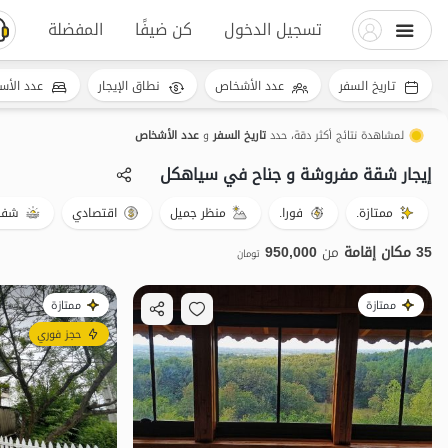
تسجيل الدخول
كن ضيفًا
المفضلة
تاريخ السفر
عدد الأشخاص
نطاق الإيجار
عدد الأس
لمشاهدة نتائج أكثر دقة، حدد
تاريخ السفر
و
عدد الأشخاص
إيجار شقة مفروشة و جناح في سیاهکل
ممتازة.
فورا.
منظر جميل
اقتصادي
شفة 
35 مكان إقامة
من
950,000
تومان
ممتازة
ممتازة
حجز فوري