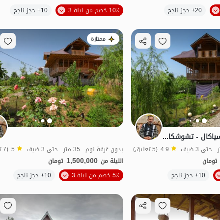
الموقع على الخريطة
الموقع على الخريطة
20+ حجز ناجح
10٪ خصم من ليلة 3
10+ حجز ناجح
ممتازة
ایجار نزل بیئی فی سیاکال - تشوشکال - الوحده 2
4.9
(5 تعليق)
بدون غرفة نوم . 35 متر . حتى 3 ضيف
5
(7 تعليق)
1,500,000
تومان
الليلة من
تومان
الموقع على الخريطة
10+ حجز ناجح
5٪ خصم من ليلة 3
10+ حجز ناجح
ل
اقتصادي