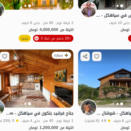
استئجار منزل مفروش في سیاهکل - هيلستان - الدور 2
2 غرفة نوم . 60 متر . حتى 6 ضيف
4,000,000
تومان
الليلة من
تومان
الموقع على الخريطة
الموقع على الخريطة
20٪ خصم من ليلة 3
جديد
ممتازة
استئجار جناح في سياهکل - شوشال - شهربانو 3
جناح فرشيد بلكون في سياهکل - Azbrom
4.9
(6 تعليق)
1 غرفة نوم . 45 متر . حتى 4 ضيف
5
(255 تعليق)
1,200,000
تومان
الليلة من
تومان