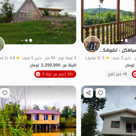
ایجار نزل بیئی فی سیاهکل - تشوشکل - الوحده 3
5
(3 تعليق)
2 غرفة نوم . 55 متر . حتى 5 ضيف
4.8
(1 تعليق)
2,250,000
تومان
الليلة من
تومان
الموقع على الخريطة
5+ حجز ناجح
10٪ خصم من ليلة 3
اقتصادي