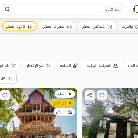
سیاهکل
رّة والغرف
خصائص السكن
مميزات السكن
2 نوع السكن
الماء
السياحة البيئية
الساحة
مع الإفطار.
بات نوا
من 
ممتازة
حجز فوري
2 سكن