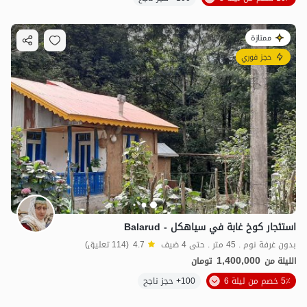
ممتازة
حجز فوري
استئجار كوخ غابة في سياهکل - Balarud
بدون غرفة نوم . 45 متر . حتى 4 ضيف
4.7
(114 تعليق)
1,400,000
الليلة من
تومان
5٪ خصم من ليلة 6
100+ حجز ناجح