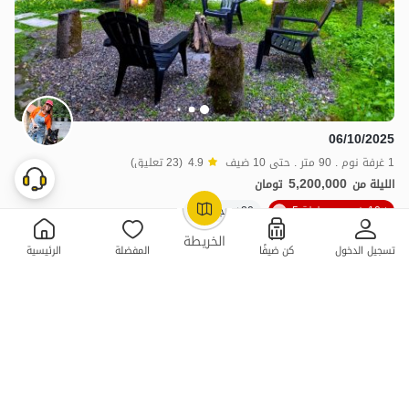
06/10/2025
1 غرفة نوم . 90 متر . حتى 10 ضيف
4.9
(23 تعليق)
5,200,000
الليلة من
تومان
10٪ خصم من ليلة 5
20+ حجز ناجح
OpenStreetMap
©
الخريطة
تسجيل الدخول
كن ضيفًا
المفضلة
الرئيسية