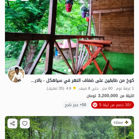
كوخ من طابقين على ضفاف النهر في سياهکل - بالارود
1 غرفة نوم . 60 متر . حتى 8 ضيف
4.6
(35 تعليق)
3,200,000
الليلة من
تومان
10٪ خصم من ليلة 5
50+ حجز ناجح
ممتازة