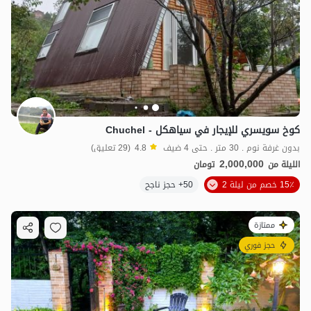
كوخ سويسري للإيجار في سياهکل - Chuchel
بدون غرفة نوم . 30 متر . حتى 4 ضيف
4.8
(29 تعليق)
2,000,000
الليلة من
تومان
15٪ خصم من ليلة 2
50+ حجز ناجح
ممتازة
حجز فوري