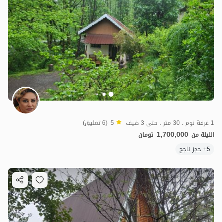
1 غرفة نوم . 30 متر . حتى 3 ضيف
5
(6 تعليق)
1,700,000
الليلة من
تومان
5+ حجز ناجح