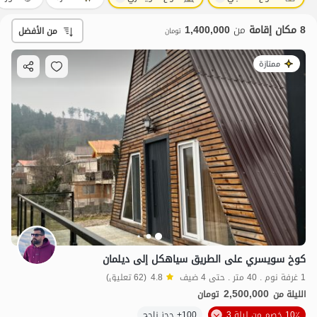
8 مكان إقامة
من
1,400,000
من الأفضل
تومان
ممتازة
كوخ سويسري على الطريق سیاهکل إلى ديلمان
1 غرفة نوم . 40 متر . حتى 4 ضيف
4.8
(62 تعليق)
2,500,000
الليلة من
تومان
10٪ خصم من ليلة 3
100+ حجز ناجح