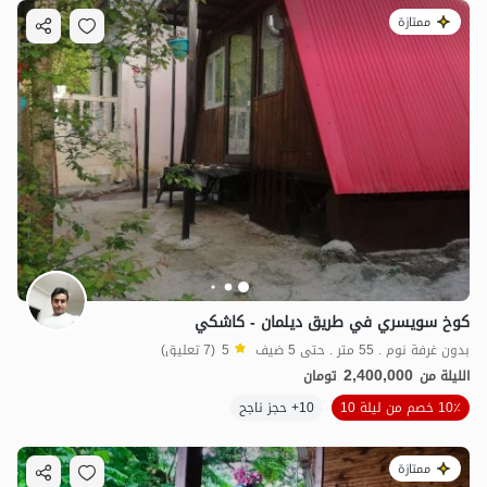
ممتازة
1.4
مليون ت
4.7
كوخ سويسري في طريق ديلمان - كاشكي
بدون غرفة نوم . 55 متر . حتى 5 ضيف
5
(7 تعليق)
2,400,000
الليلة من
تومان
10٪ خصم من ليلة 10
10+ حجز ناجح
ممتازة