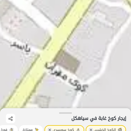
إيجار كوخ غابة في سیاهکل
الكوخ الخشبي
كوخ سويسري
ممتازة.
فورا.