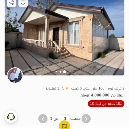
2 غرفة نوم . 100 متر . حتى 6 ضيف
5
(2 تعليق)
4,000,000
الليلة من
تومان
10٪ خصم من ليلة 10
1
1
صفحة
من