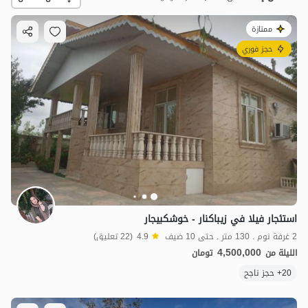
ممتازة
حجز فوري
4.5
مليون ت
4.9
استئجار فيلا في زیباکنار - خوشكبيجار
2 غرفة نوم . 130 متر . حتى 10 ضيف
4.9
(22 تعليق)
4,500,000
الليلة من
تومان
20+ حجز ناجح