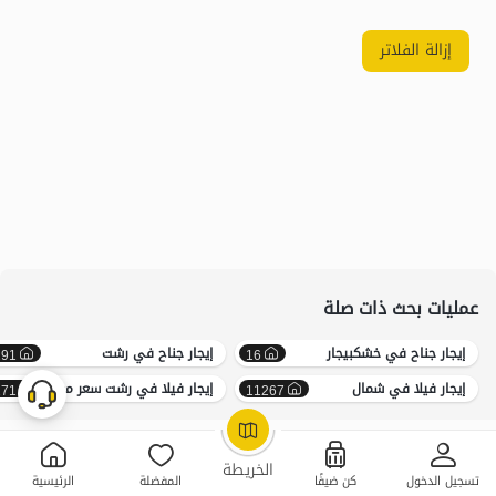
إزالة الفلاتر
عمليات بحث ذات صلة
إيجار جناح في خشکبیجار
إيجار جناح في رشت
291
16
إيجار فيلا في شمال
إيجار فيلا في رشت سعر معقول
171
11267
OpenStreetMap
©
الخريطة
تسجيل الدخول
كن ضيفًا
المفضلة
الرئيسية