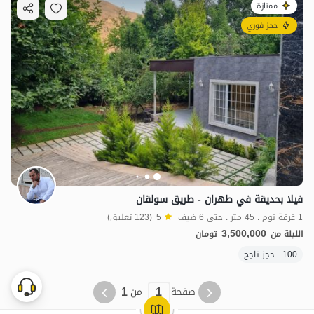
ممتازة
حجز فوري
فيلا بحديقة في طهران - طريق سولقان
1 غرفة نوم . 45 متر . حتى 6 ضيف
5
(123 تعليق)
3,500,000
الليلة من
تومان
100+ حجز ناجح
1
1
صفحة
من