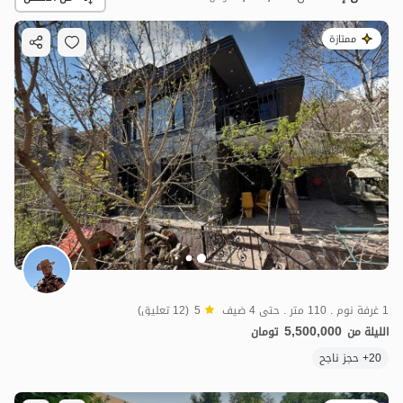
ممتازة
5.5
مليون ت
5
1 غرفة نوم . 110 متر . حتى 4 ضيف
5
(12 تعليق)
5,500,000
الليلة من
تومان
20+ حجز ناجح