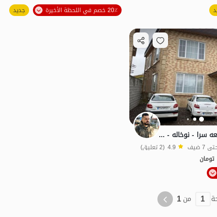
الموقع على الخريطة
د
20٪ خصم في اللحظة الأخيرة
جديد
إيجار منزل في صومعه سرا - نوخاله - الطابق الثاني
4.9
(2 تعليق)
تومان
الموقع على الخريطة
بات نواز
1
1
ة
من