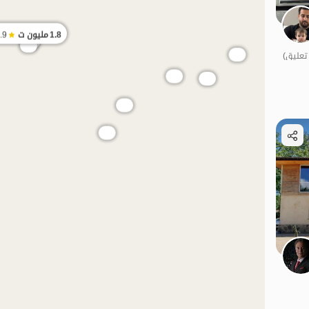
1.8
مليون ت
.9
الموقع على ال
بات نواز