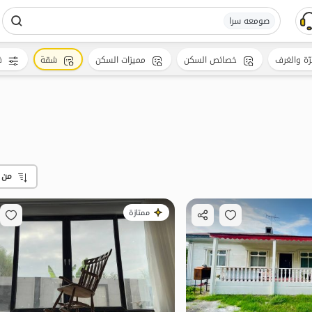
صومعه سرا
رّة والغرف
خصائص السكن
مميزات السكن
شقة
ف
من 
ممتازة