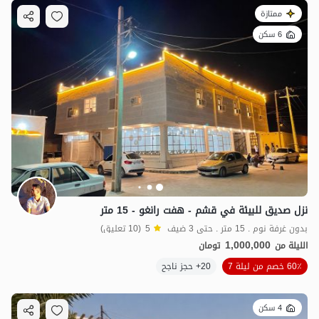
ممتازة
6 سكن
نزل صديق للبيئة في قشم - هفت رانغو - 15 متر
بدون غرفة نوم . 15 متر . حتى 3 ضيف
5
(10 تعليق)
1,000,000
الليلة من
تومان
60٪ خصم من ليلة 7
20+ حجز ناجح
4 سكن