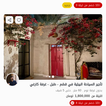
10٪ خصم من ليلة 3
جديد
تأجير السياحة البيئية في قشم - طبل - غرفة كارغي
بدون غرفة نوم . 60 متر . حتى 5 ضيف
1,800,000
الليلة من
تومان
10٪ خصم من ليلة 4