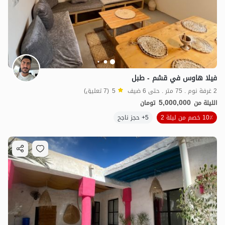
فيلا هاوس في قشم - طبل
2 غرفة نوم . 75 متر . حتى 6 ضيف
5
(7 تعليق)
5,000,000
الليلة من
تومان
10٪ خصم من ليلة 2
5+ حجز ناجح
8
مليون ت