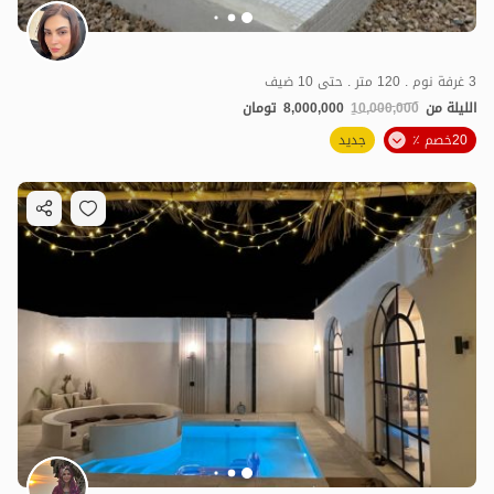
3 غرفة نوم . 120 متر . حتى 10 ضيف
الليلة من
10,000,000
8,000,000
تومان
20خصم ٪
جديد