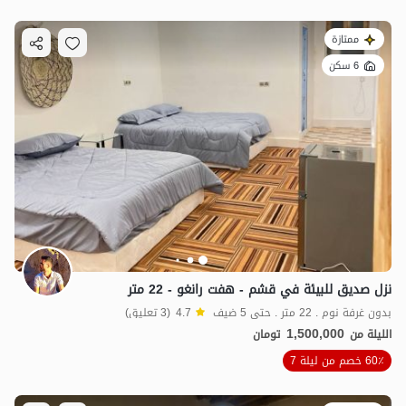
ممتازة
6 سكن
نزل صديق للبيئة في قشم - هفت رانغو - 22 متر
بدون غرفة نوم . 22 متر . حتى 5 ضيف
4.7
(3 تعليق)
1,500,000
الليلة من
تومان
60٪ خصم من ليلة 7