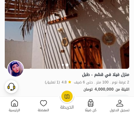
منزل فيلا في قشم - طبل
2 غرفة نوم . 100 متر . حتى 6 ضيف
4.8
(1 تعليق)
4,000,000
الليلة من
تومان
بات نواز
OpenStreetMap
©
الخريطة
تسجيل الدخول
كن ضيفًا
المفضلة
الرئيسية