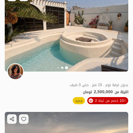
بدون غرفة نوم . 15 متر . حتى 3 ضيف
2,500,000
الليلة من
تومان
10٪ خصم من ليلة 2
جديد