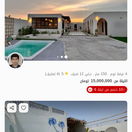
4 غرفة نوم . 150 متر . حتى 12 ضيف
5
(4 تعليق)
15,000,000
الليلة من
تومان
10٪ خصم من ليلة 6