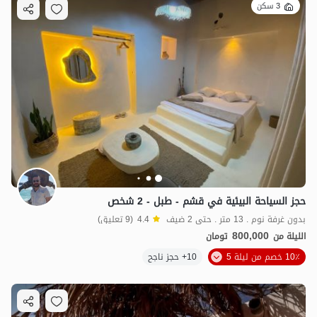
3 سكن
حجز السياحة البيئية في قشم - طبل - 2 شخص
بدون غرفة نوم . 13 متر . حتى 2 ضيف
4.4
(9 تعليق)
800,000
الليلة من
تومان
10٪ خصم من ليلة 5
10+ حجز ناجح