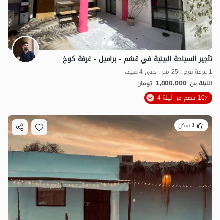
تأجير السياحة البيئية في قشم - براميل - غرفة كوخ
1 غرفة نوم . 25 متر . حتى 4 ضيف
1,800,000
الليلة من
تومان
10٪ خصم من ليلة 4
3 سكن