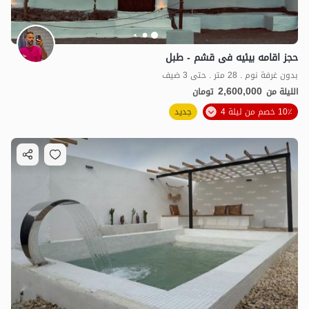
حجز اقامه بیئیه فی قشم - طبل
بدون غرفة نوم . 28 متر . حتى 3 ضيف
2,600,000
الليلة من
تومان
10٪ خصم من ليلة 4
جديد