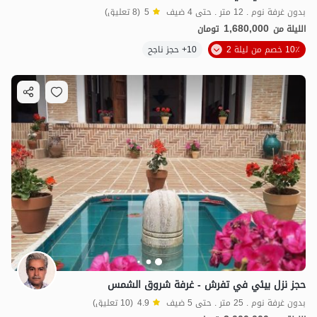
بدون غرفة نوم . 12 متر . حتى 4 ضيف
5
(8 تعليق)
1,680,000
الليلة من
تومان
10٪ خصم من ليلة 2
10+ حجز ناجح
حجز نزل بيئي في تفرش - غرفة شروق الشمس
بدون غرفة نوم . 25 متر . حتى 5 ضيف
4.9
(10 تعليق)