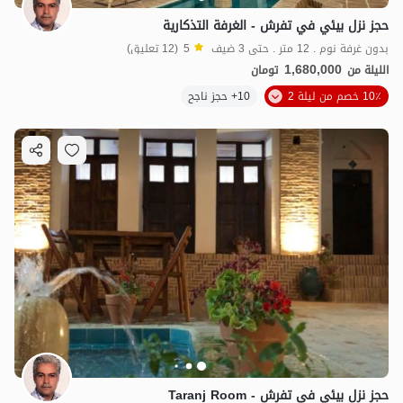
حجز نزل بيئي في تفرش - الغرفة التذكارية
بدون غرفة نوم . 12 متر . حتى 3 ضيف
5
(12 تعليق)
1,680,000
الليلة من
تومان
10٪ خصم من ليلة 2
10+ حجز ناجح
1.68
مليون ت
5
حجز نزل بيئي في تفرش - Taranj Room