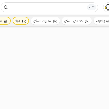
تفت
رّة والغرف
خصائص السكن
مميزات السكن
فيلا
فل