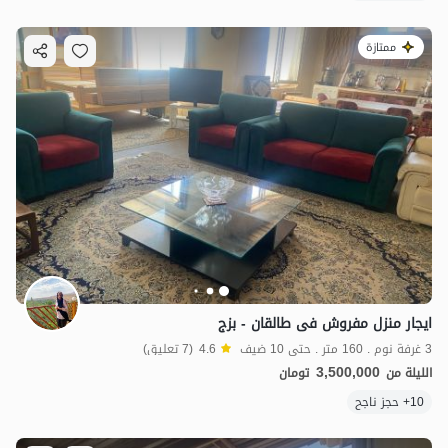
ممتازة
ایجار منزل مفروش فی طالقان - بزج
3 غرفة نوم . 160 متر . حتى 10 ضيف
4.6
(7 تعليق)
3,500,000
الليلة من
تومان
10+ حجز ناجح