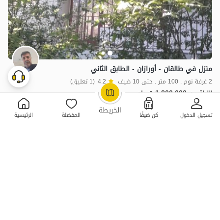
منزل في طالقان - أورازان - الطابق الثاني
2 غرفة نوم . 100 متر . حتى 10 ضيف
4.2
(1 تعليق)
1,800,000
الليلة من
تومان
OpenStreetMap
©
10٪ خصم من ليلة 3
الخريطة
تسجيل الدخول
كن ضيفًا
المفضلة
الرئيسية