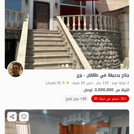
جناح بحديقة في طالقان - بزج
2 غرفة نوم . 110 متر . حتى 10 ضيف
5
(9 تعليق)
3,500,000
الليلة من
تومان
20٪ خصم من ليلة 30
10+ حجز ناجح