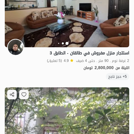
استئجار منزل مفروش في طالقان - الطابق 3
2 غرفة نوم . 90 متر . حتى 4 ضيف
4.9
(5 تعليق)
2,800,000
الليلة من
تومان
5+ حجز ناجح