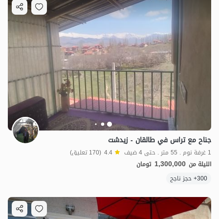
1.8
مليون ت
4.2
جناح مع تراس في طالقان - زيدشت
1 غرفة نوم . 55 متر . حتى 4 ضيف
4.4
(170 تعليق)
1,300,000
الليلة من
تومان
300+ حجز ناجح