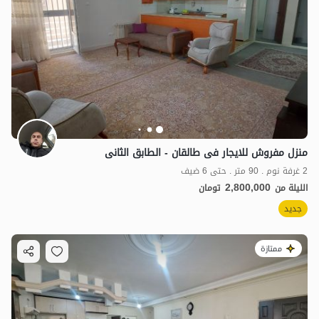
منزل مفروش للایجار فی طالقان - الطابق الثانی
2 غرفة نوم . 90 متر . حتى 6 ضيف
2,800,000
الليلة من
تومان
جديد
ممتازة