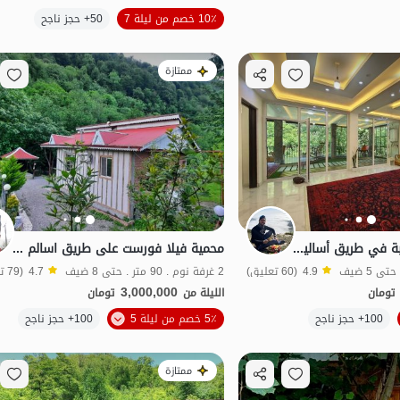
الموقع على الخريطة
10٪ خصم من ليلة 7
50+ حجز ناجح
منظر جميل
ممتازة
منزل يطل على الغابة في طريق أساليم إلى خلخال
محمية فيلا فورست على طريق اسالم إلى خلخال - Gijab
4.9
(60 تعليق)
2 غرفة نوم . 90 متر . حتى 8 ضيف
4.7
(79 تعليق)
3,000,000
تومان
الليلة من
تومان
100+ حجز ناجح
5٪ خصم من ليلة 5
100+ حجز ناجح
منظر جميل
شفة الماء
ممتازة