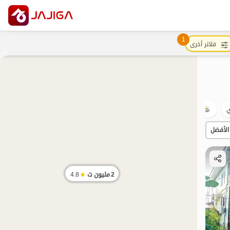
1
فلاتر أخرى
ي
شفة الماء
السياحة البيئية
الساحة
بات نواز
الأفضل
2
مليون ت
4.8