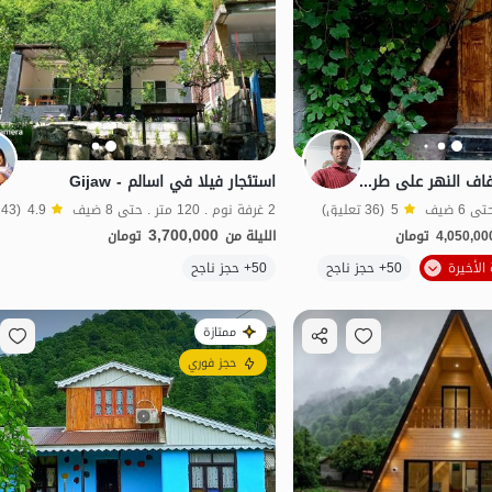
كوخ خشبي على ضفاف النهر على طريق اسالم - جيجاو
استئجار فيلا في اسالم - Gijaw
5
(36 تعليق)
2 غرفة نوم . 120 متر . حتى 8 ضيف
4.9
(43 تعليق)
3,700,000
4,050,00
تومان
الليلة من
تومان
الموقع على الخريطة
50+ حجز ناجح
50+ حجز ناجح
شفة الماء
ممتازة
حجز فوري