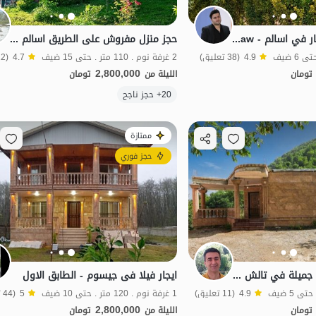
كوخ سويسري للإيجار في اسالم - Guijaw
حجز منزل مفروش على الطريق اسالم إلى خلخال - خرججيل
4.9
(38 تعليق)
2 غرفة نوم . 110 متر . حتى 15 ضيف
4.7
(22 تعليق)
2,800,000
تومان
الليلة من
تومان
الموقع على الخريطة
20+ حجز ناجح
منظر جميل
ممتازة
حجز فوري
استئجار فيلا بإطلالة جميلة في تالش - Şile Vasht
ایجار فیلا فی جیسوم - الطابق الاول
4.9
(11 تعليق)
1 غرفة نوم . 120 متر . حتى 10 ضيف
5
(44 تعليق)
2,800,000
تومان
الليلة من
تومان