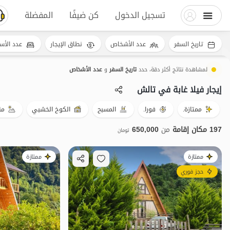
تسجيل الدخول
كن ضيفًا
المفضلة
تاريخ السفر
عدد الأشخاص
نطاق الإيجار
عدد الأس
لمشاهدة نتائج أكثر دقة، حدد
تاريخ السفر
و
عدد الأشخاص
إيجار فيلا غابة في تالش
ممتازة.
فورا.
المسبح
الكوخ الخشبي
من
197 مكان إقامة
من
650,000
تومان
ممتازة
ممتازة
حجز فوري