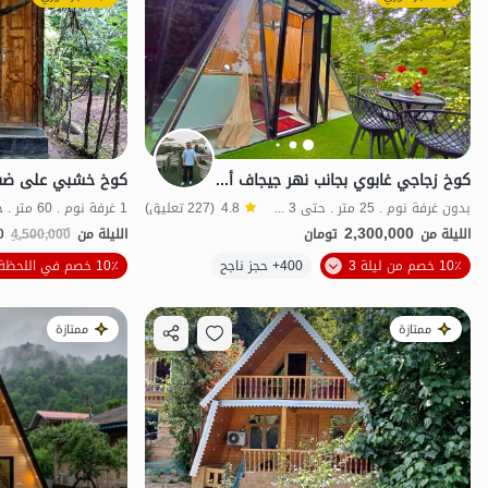
كوخ زجاجي غابوي بجانب نهر جيجاف أسالم
بدون غرفة نوم . 25 متر . حتى 3 ضيف
4.8
(227 تعليق)
1 غرفة نوم . 60 متر . حتى 6 ضيف
2,300,000
الليلة من
تومان
الليلة من
4,500,000
0
10٪ خصم من ليلة 3
400+ حجز ناجح
10٪ خصم في اللحظة الأخيرة
منظر جميل
ممتازة
ممتازة