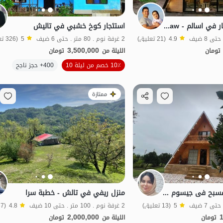
كوخ سويسري للإيجار في اسالم - Gijaw
استئجار كوخ خشبي في تاليش
4.9
(21 تعليق)
2 غرفة نوم . 80 متر . حتى 6 ضيف
5
(326 تعليق)
3,500,000
تومان
الليلة من
تومان
10٪ خصم من ليلة 10
400+ حجز ناجح
منظر جميل
ممتازة
کوخ سویسری مع مسبح فی جیسوم - دیجه سارا
منزل ريفي في تالش - خطبة سرا
5
(13 تعليق)
2 غرفة نوم . 100 متر . حتى 10 ضيف
4.8
(37 تعليق)
2,000,000
تومان
الليلة من
تومان