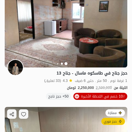
حجز جناح في طاسکوه ماسال - جناح 13
1 غرفة نوم . 50 متر . حتى 6 ضيف
4.3
(33 تعليق)
الليلة من
2,500,000
2,250,000
تومان
10٪ خصم في اللحظة الأخيرة
50+ حجز ناجح
3
مليون ت
4.7
ممتازة
حجز فوري