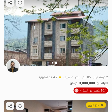
2 غرفة نوم . 85 متر . حتى 7 ضيف
4.7
(1 تعليق)
3,000,000
الليلة من
تومان
10٪ خصم من ليلة 4
حجز فوري