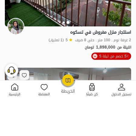
استئجار منزل مفروش في تسكوه
2 غرفة نوم . 100 متر . حتى 8 ضيف
5
(1 تعليق)
1,898,000
الليلة من
تومان
5٪ خصم من ليلة 5
OpenStreetMap
©
الخريطة
تسجيل الدخول
كن ضيفًا
المفضلة
الرئيسية