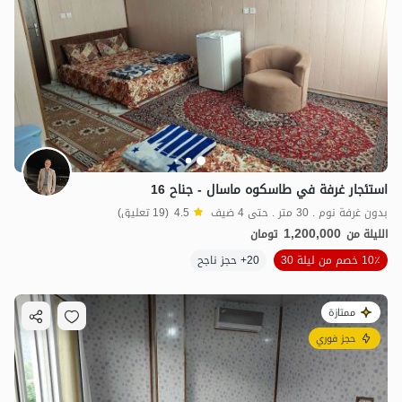
استئجار غرفة في طاسکوه ماسال - جناح 16
بدون غرفة نوم . 30 متر . حتى 4 ضيف
4.5
(19 تعليق)
1,200,000
الليلة من
تومان
10٪ خصم من ليلة 30
20+ حجز ناجح
ممتازة
حجز فوري