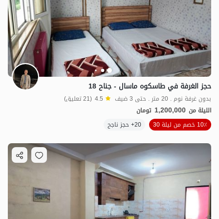
حجز الغرفة في طاسکوه ماسال - جناح 18
بدون غرفة نوم . 20 متر . حتى 3 ضيف
4.5
(21 تعليق)
1,200,000
الليلة من
تومان
10٪ خصم من ليلة 30
20+ حجز ناجح