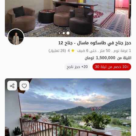
حجز جناح في طاسکوه ماسال - جناح 12
1 غرفة نوم . 50 متر . حتى 6 ضيف
4
(26 تعليق)
1,500,000
الليلة من
تومان
10٪ خصم من ليلة 30
20+ حجز ناجح