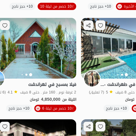
10+ حجز ناجح
10٪ خصم من ليلة 10
10+ حجز ناجح
بات نواز
استئجار فيلا بمسبح في طهراندشت - سعيد أباد
فيلا بمسبح في تهراندشت
5
(7 تعليق)
2 غرفة نوم . 160 متر . حتى 8 ضيف
4.1
(6 تعليق)
4,850,000
تومان
الليلة من
تومان
الموقع على الخريطة
10+ حجز ناجح
10٪ خصم من ليلة 6
10+ حجز ناجح