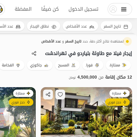
تسجيل الدخول
كن ضيفًا
المفضلة
تاريخ السفر
عدد الأشخاص
نطاق الإيجار
عدد الأس
لمشاهدة نتائج أكثر دقة، حدد
تاريخ السفر
و
عدد الأشخاص
إيجار فيلا مع طاولة بلياردو في تهراندشت
ممتازة.
فورا.
المسبح
جاكوزي
الفخامة
12 مكان إقامة
من
4,500,000
تومان
ممتازة
ممتازة
حجز فوري
حجز فوري