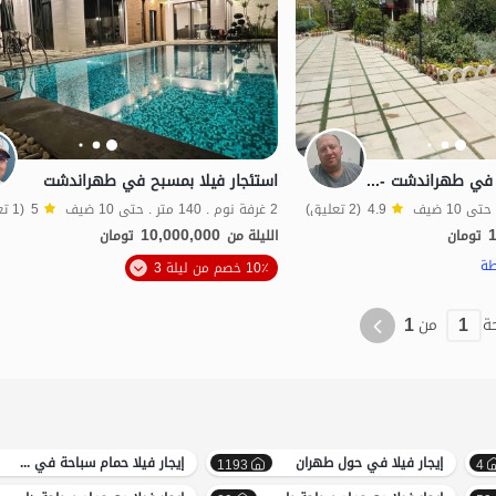
استئجار فيلا بمسبح في طهراندشت - سرخاب
استئجار فيلا بمسبح في طهراندشت
4.9
(2 تعليق)
2 غرفة نوم . 140 متر . حتى 10 ضيف
5
(1 تعليق)
10,000,000
تومان
الليلة من
تومان
طة
10٪ خصم من ليلة 3
1
1
ة
من
إيجار فيلا في حول طهران
إيجار فيلا حمام سباحة في ساوجبلاغ
1193
4