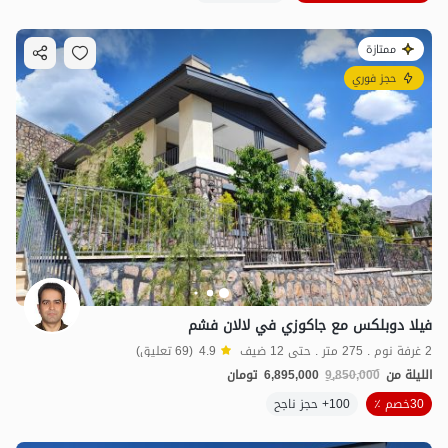
ممتازة
حجز فوري
فيلا دوبلكس مع جاكوزي في لالان فشم
2 غرفة نوم . 275 متر . حتى 12 ضيف
4.9
(69 تعليق)
الليلة من
9,850,000
6,895,000
تومان
30خصم ٪
100+ حجز ناجح