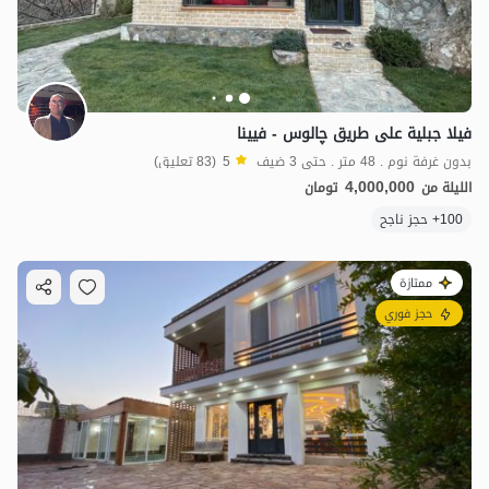
فيلا جبلية على طريق چالوس - فيينا
بدون غرفة نوم . 48 متر . حتى 3 ضيف
5
(83 تعليق)
4,000,000
الليلة من
تومان
100+ حجز ناجح
ممتازة
حجز فوري