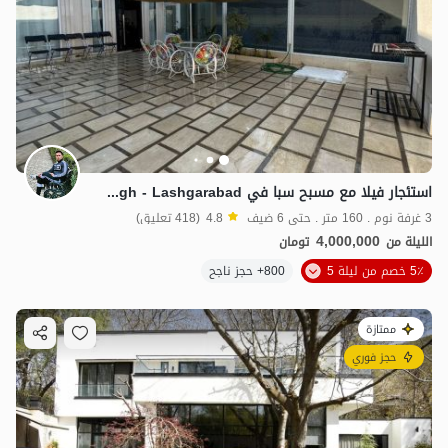
استئجار فيلا مع مسبح سبا في Chaharbagh - Lashgarabad
3 غرفة نوم . 160 متر . حتى 6 ضيف
4.8
(418 تعليق)
4,000,000
الليلة من
تومان
5٪ خصم من ليلة 5
800+ حجز ناجح
ممتازة
حجز فوري