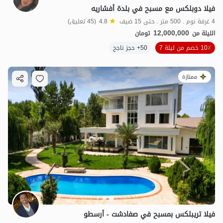
فيلا دوبلكس مع مسبح في بلدة أفشاريه
4 غرفة نوم . 500 متر . حتى 15 ضيف
4.8
(45 تعليق)
12,000,000
الليلة من
تومان
10٪ خصم من ليلة 7
50+ حجز ناجح
ممتازة
فيلا تريبلكس بمسبح في صفادشت - أرسطو