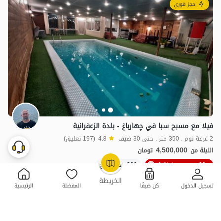
حجز فوري
فيلا مع مسبح سبا في چهارباغ - بلدة الزعفرانية
2 غرفة نوم . 350 متر . حتى 30 ضيف
4.8
(197 تعليق)
4,500,000
الليلة من
تومان
20٪ خصم من ليلة 6
300+ حجز ناجح
OpenStreetMap
©
الخريطة
تسجيل الدخول
كن ضيفًا
المفضلة
الرئيسية
ممتازة
حجز فوري