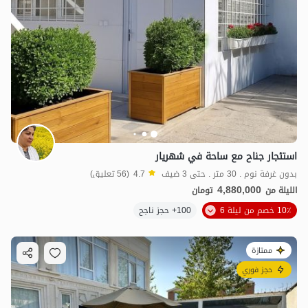
استئجار جناح مع ساحة في شهريار
بدون غرفة نوم . 30 متر . حتى 3 ضيف
4.7
(56 تعليق)
4,880,000
الليلة من
تومان
10٪ خصم من ليلة 6
100+ حجز ناجح
ممتازة
حجز فوري