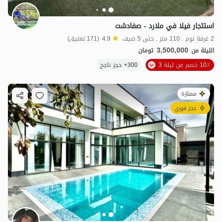
استئجار فيلا في ملارد - صفادشت
2 غرفة نوم . 110 متر . حتى 5 ضيف
4.9
(171 تعليق)
3,500,000
الليلة من
تومان
10٪ خصم من ليلة 3
300+ حجز ناجح
ممتازة
حجز فوري