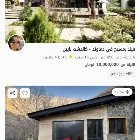
فيلا بمسبح في دماوند - كالدشت بايين
4 غرفة نوم . 450 متر . حتى 15 ضيف
4.8
(43 تعليق)
10,000,000
الليلة من
تومان
50+ حجز ناجح
ممتازة
16
مليون ت
4.9