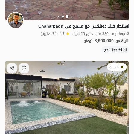
استئجار فيلا دوبلكس مع مسبح في Chaharbagh
3 غرفة نوم . 380 متر . حتى 25 ضيف
4.7
(74 تعليق)
8,900,000
الليلة من
تومان
100+ حجز ناجح
ممتازة