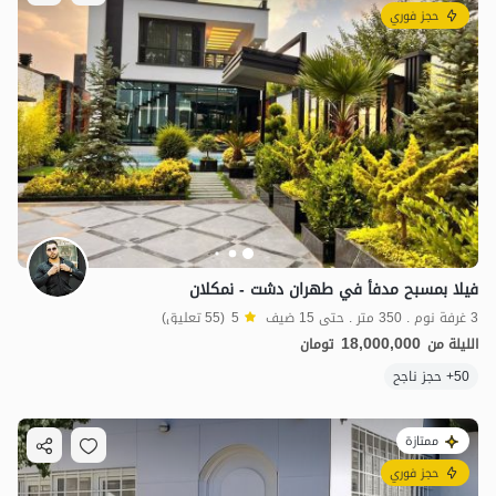
حجز فوري
فيلا بمسبح مدفأ في طهران دشت - نمكلان
3 غرفة نوم . 350 متر . حتى 15 ضيف
5
(55 تعليق)
18,000,000
الليلة من
تومان
50+ حجز ناجح
ممتازة
حجز فوري