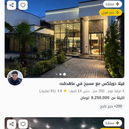
ممتازة
حجز فوري
فيلا دوبلكس مع مسبح في ماهدشت
4 غرفة نوم . 350 متر . حتى 14 ضيف
4.8
(91 تعليق)
9,250,000
الليلة من
تومان
200+ حجز ناجح
ممتازة