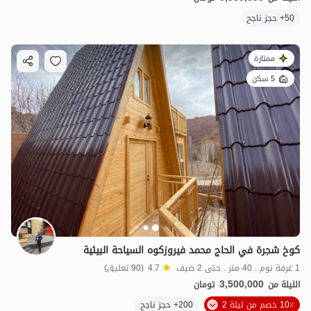
50+ حجز ناجح
ممتازة
5 سكن
كوخ شجرة في الحاج محمد فيروزكوه السياحة البيئية
1 غرفة نوم . 40 متر . حتى 2 ضيف
4.7
(90 تعليق)
3,500,000
الليلة من
تومان
10٪ خصم من ليلة 2
200+ حجز ناجح