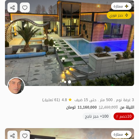
ممتازة
حجز فوري
3 غرفة نوم . 500 متر . حتى 15 ضيف
4.8
(61 تعليق)
الليلة من
12,400,000
11,160,000
تومان
10خصم ٪
100+ حجز ناجح
ممتازة