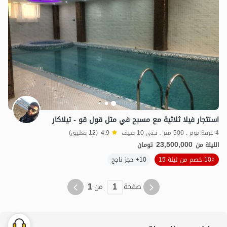
استئجار فيلا ثلاثية مع مسبح في متل قول قو - تيلاكار
4 غرفة نوم . 500 متر . حتى 10 ضيف
4.9
(12 تعليق)
23,500,000
الليلة من
تومان
10٪ خصم من ليلة 15
10+ حجز ناجح
1
1
صفحة
من