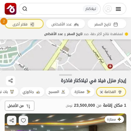
تیلاکنار
2
تاريخ السفر
عدد الأشخاص
فلاتر أخرى
لمشاهدة نتائج أكثر دقة، حدد
تاريخ السفر
و
عدد الأشخاص
23.5
مليون ت
4.9
إيجار منزل فيلا في تیلاکنار فاخرة
الفخامة
ممتازة.
المسبح
جاكوزي
بات نو
1 مكان إقامة
من
23,500,000
من الأفضل
تومان
ممتازة