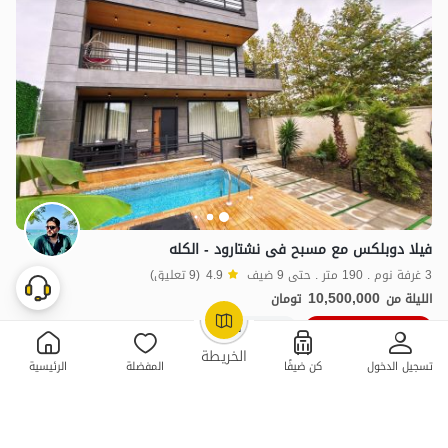
فیلا دوبلکس مع مسبح فی نشتارود - الکله
3 غرفة نوم . 190 متر . حتى 9 ضيف
4.9
(9 تعليق)
10,500,000
الليلة من
تومان
10٪ خصم من ليلة 10
10+ حجز ناجح
OpenStreetMap
©
الخريطة
تسجيل الدخول
كن ضيفًا
المفضلة
الرئيسية