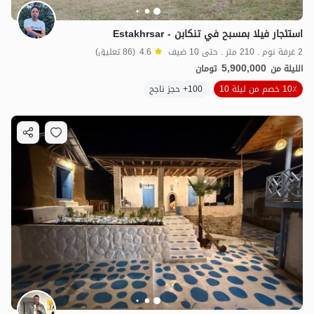
استئجار فيلا بمسبح في تنكابن - Estakhrsar
2 غرفة نوم . 210 متر . حتى 10 ضيف
4.6
(86 تعليق)
5,900,000
الليلة من
تومان
10٪ خصم من ليلة 10
100+ حجز ناجح