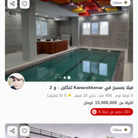
ممتازة
فيلا بمسبح في Karacobkenar تنكابن - و 2
5 غرفة نوم . 450 متر . حتى 15 ضيف
5
(3 تعليق)
15,000,000
الليلة من
تومان
10٪ خصم من ليلة 6
ممتازة