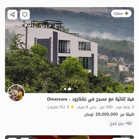
ممتازة
فيلا ثلاثية مع مسبح في نشتارود - Dinarsara
3 غرفة نوم . 500 متر . حتى 8 ضيف
5
(51 تعليق)
29,000,000
الليلة من
تومان
50+ حجز ناجح