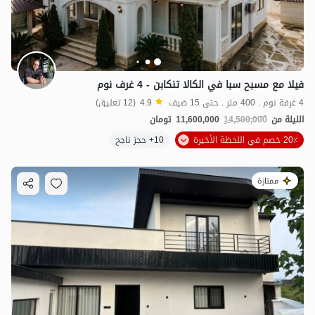
فيلا مع مسبح سبا في الكالا تنكابن - 4 غرف نوم
4 غرفة نوم . 400 متر . حتى 15 ضيف
4.9
(12 تعليق)
الليلة من
14,500,000
11,600,000
تومان
20٪ خصم في اللحظة الأخيرة
10+ حجز ناجح
ممتازة