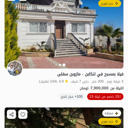
حجز فوري
فيلا بمسبح في تنكابن - مازوبن سفلى
3 غرفة نوم . 200 متر . حتى 7 ضيف
4.9
(104 تعليق)
7,900,000
الليلة من
تومان
10٪ خصم من ليلة 15
100+ حجز ناجح
ممتازة
حجز فوري