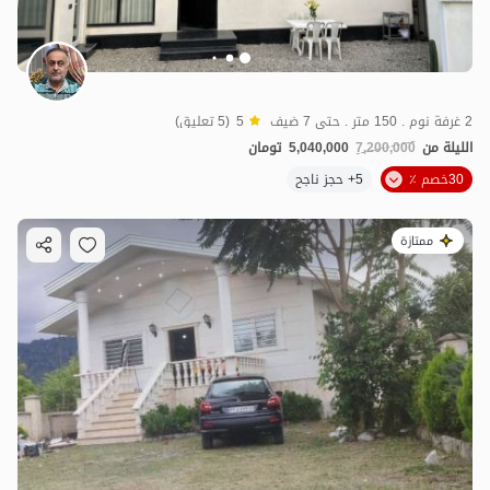
2 غرفة نوم . 150 متر . حتى 7 ضيف
5
(5 تعليق)
الليلة من
7,200,000
5,040,000
تومان
30خصم ٪
5+ حجز ناجح
ممتازة