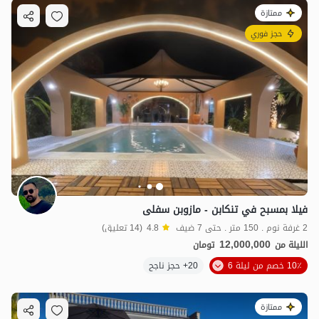
ممتازة
حجز فوري
فيلا بمسبح في تنكابن - مازوبن سفلى
2 غرفة نوم . 150 متر . حتى 7 ضيف
4.8
(14 تعليق)
12,000,000
الليلة من
تومان
10٪ خصم من ليلة 6
20+ حجز ناجح
ممتازة