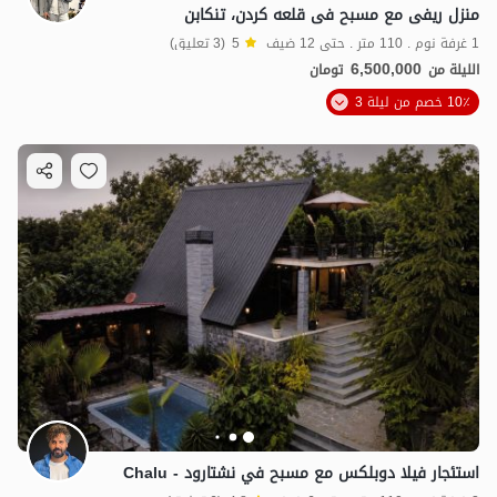
منزل ریفی مع مسبح فی قلعه کردن، تنکابن
1 غرفة نوم . 110 متر . حتى 12 ضيف
5
(3 تعليق)
6,500,000
الليلة من
تومان
10٪ خصم من ليلة 3
استئجار فيلا دوبلكس مع مسبح في نشتارود - Chalu