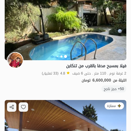
فیلا بمسبح مدفا بالقرب من تنکابن
2 غرفة نوم . 110 متر . حتى 6 ضيف
4.8
(33 تعليق)
6,600,000
الليلة من
تومان
50+ حجز ناجح
ممتازة