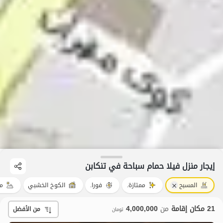
إيجار منزل فيلا حمام سباحة في تنکابن
المسبح
ممتازة.
فورا.
الكوخ الخشبي
من
21 مكان إقامة
من
4,000,000
من الأفضل
تومان