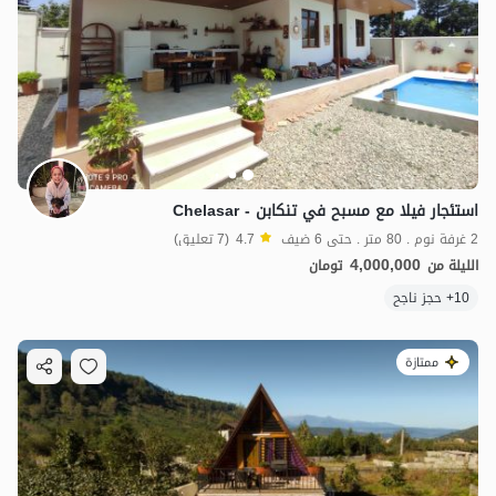
استئجار فيلا مع مسبح في تنكابن - Chelasar
2 غرفة نوم . 80 متر . حتى 6 ضيف
4.7
(7 تعليق)
4,000,000
الليلة من
تومان
10+ حجز ناجح
ممتازة