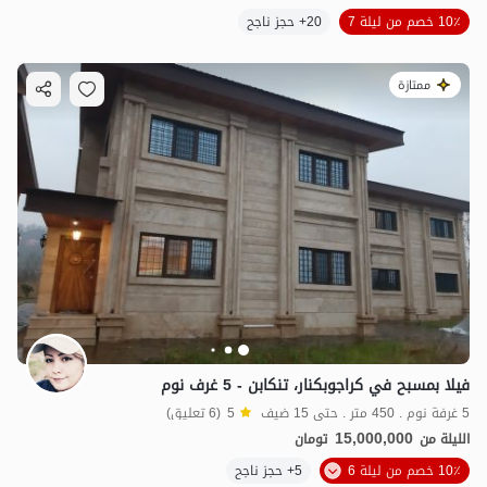
10٪ خصم من ليلة 7
20+ حجز ناجح
ممتازة
فيلا بمسبح في كراجوبكنار، تنكابن - 5 غرف نوم
5 غرفة نوم . 450 متر . حتى 15 ضيف
5
(6 تعليق)
15,000,000
الليلة من
تومان
10٪ خصم من ليلة 6
5+ حجز ناجح