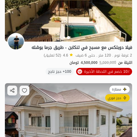
فيلا دوبلكس مع مسبح في تنكابن - طريق جرما بوشته
2 غرفة نوم . 120 متر . حتى 6 ضيف
4.6
(52 تعليق)
الليلة من
5,000,000
4,500,000
تومان
10٪ خصم في اللحظة الأخيرة
100+ حجز ناجح
ممتازة
حجز فوري
29
مليون ت
5