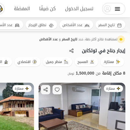
تسجيل الدخول
كن ضيفًا
المفضلة
تاريخ السفر
عدد الأشخاص
نطاق الإيجار
عدد الأس
لمشاهدة نتائج أكثر دقة، حدد
تاريخ السفر
و
عدد الأشخاص
إيجار جناح في توتکابن
ممتازة.
المسبح
منظر جميل
اقتصادي
ال
8 مكان إقامة
من
1,500,000
تومان
ممتازة
ممتازة