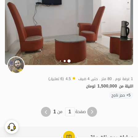
1 غرفة نوم . 80 متر . حتى 4 ضيف
4.5
(6 تعليق)
1,500,000
الليلة من
تومان
5+ حجز ناجح
1
1
صفحة
من
عمليات بحث ذات صلة