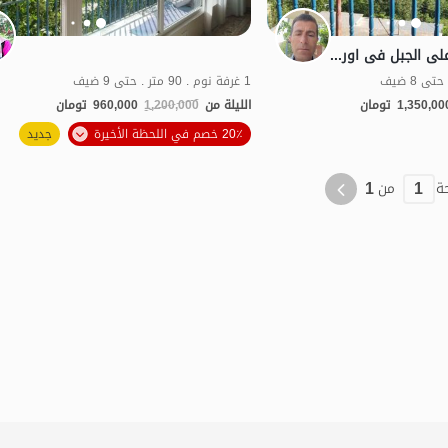
منزل بشرفه مطله علی الجبل فی اورامان تخت - الطابق الثانی
1 غرفة نوم . 90 متر . حتى 9 ضيف
1,350,00
تومان
الليلة من
1,200,000
960,000
تومان
الموقع على الخريطة
20٪ خصم في اللحظة الأخيرة
جديد
منظر جميل
اقتصادي
1
1
ة
من