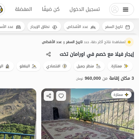
تسجيل الدخول
كن ضيفًا
المفضلة
تاريخ السفر
عدد الأشخاص
نطاق الإيجار
عدد الأس
لمشاهدة نتائج أكثر دقة، حدد
تاريخ السفر
و
عدد الأشخاص
إيجار فيلا مع خصم في اورامان تخت
ممتازة.
منظر جميل
اقتصادي
البنغلو
ال
3 مكان إقامة
من
960,000
تومان
ممتازة