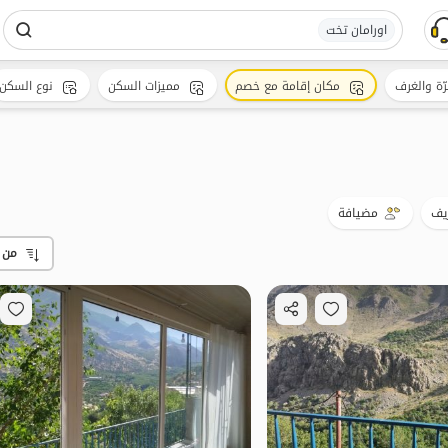
اورامان تخت
رّة والغرف
مكان إقامة مع خصم
مميزات السكن
نوع السكن
ريف
مضيافة
من 