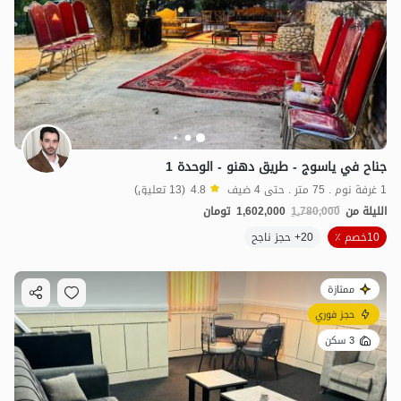
جناح في ياسوج - طريق دهنو - الوحدة 1
1 غرفة نوم . 75 متر . حتى 4 ضيف
4.8
(13 تعليق)
الليلة من
1,780,000
1,602,000
تومان
10خصم ٪
20+ حجز ناجح
ممتازة
حجز فوري
3 سكن