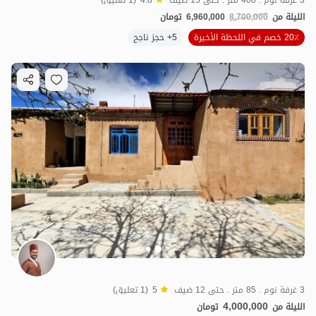
الليلة من
8,700,000
6,960,000
تومان
20٪ خصم في اللحظة الأخيرة
5+ حجز ناجح
3 غرفة نوم . 85 متر . حتى 12 ضيف
5
(1 تعليق)
4,000,000
الليلة من
تومان