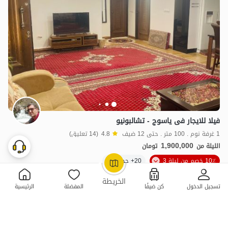
فیلا للایجار فی یاسوج - تشالبونیو
1 غرفة نوم . 100 متر . حتى 12 ضيف
4.8
(14 تعليق)
1,900,000
الليلة من
تومان
10٪ خصم من ليلة 3
20+ حجز ناجح
OpenStreetMap
©
الخريطة
تسجيل الدخول
كن ضيفًا
المفضلة
الرئيسية
ممتازة