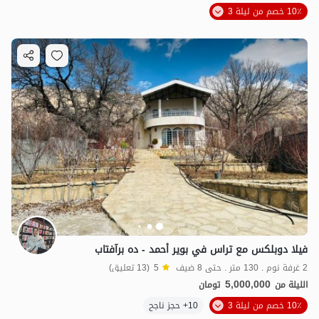
10٪ خصم من ليلة 3
فيلا دوبلكس مع تراس في بوير أحمد - ده برآفتاب
2 غرفة نوم . 130 متر . حتى 8 ضيف
5
(13 تعليق)
5,000,000
الليلة من
تومان
10٪ خصم من ليلة 3
10+ حجز ناجح