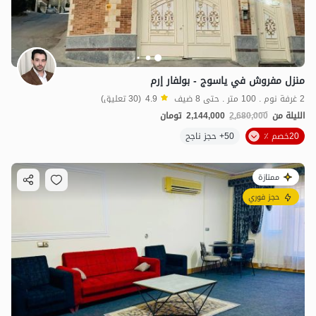
منزل مفروش في ياسوج - بولفار إرم
2 غرفة نوم . 100 متر . حتى 8 ضيف
4.9
(30 تعليق)
الليلة من
2,680,000
2,144,000
تومان
20خصم ٪
50+ حجز ناجح
ممتازة
حجز فوري