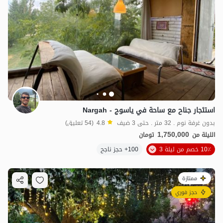
استئجار جناح مع ساحة في ياسوج - Nargah
بدون غرفة نوم . 32 متر . حتى 3 ضيف
4.8
(54 تعليق)
1,750,000
الليلة من
تومان
10٪ خصم من ليلة 3
100+ حجز ناجح
ممتازة
حجز فوري