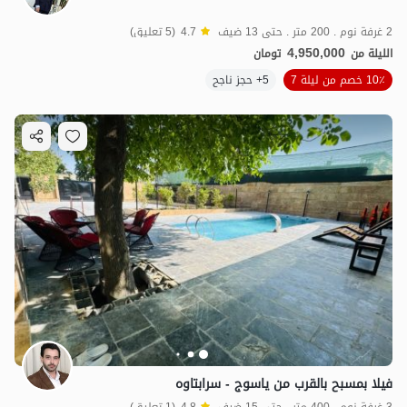
2 غرفة نوم . 200 متر . حتى 13 ضيف
4.7
(5 تعليق)
4,950,000
الليلة من
تومان
10٪ خصم من ليلة 7
5+ حجز ناجح
فيلا بمسبح بالقرب من ياسوج - سرابتاوه
3 غرفة نوم . 400 متر . حتى 15 ضيف
4.8
(1 تعليق)