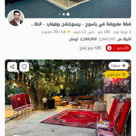
شقة مفروشة في ياسوج - ريسورتشن بوليفارد - الطابق الأرضي
2 غرفة نوم . 160 متر . حتى 12 ضيف
4.8
(20 تعليق)
الليلة من
2,860,000
2,288,000
تومان
20خصم ٪
20+ حجز ناجح
ممتازة
حجز فوري