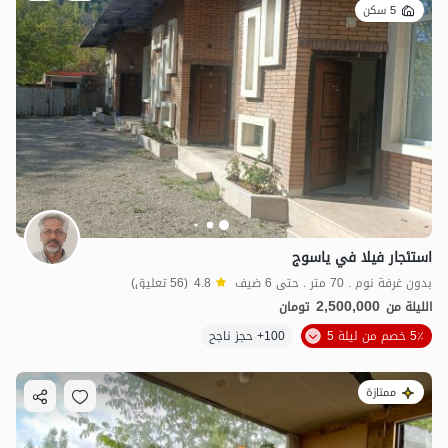
5 سكن
استئجار فيلا في ياسوج
بدون غرفة نوم . 70 متر . حتى 6 ضيف
4.8
(56 تعليق)
2,500,000
الليلة من
تومان
5٪ خصم من ليلة 5
100+ حجز ناجح
ممتازة