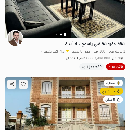
شقة مفروشة في ياسوج - 4 أسرة
2 غرفة نوم . 100 متر . حتى 8 ضيف
4.8
(12 تعليق)
الليلة من
2,480,000
1,984,000
تومان
20خصم ٪
20+ حجز ناجح
ممتازة
حجز فوري
5 سكن
5
مليون ت
5