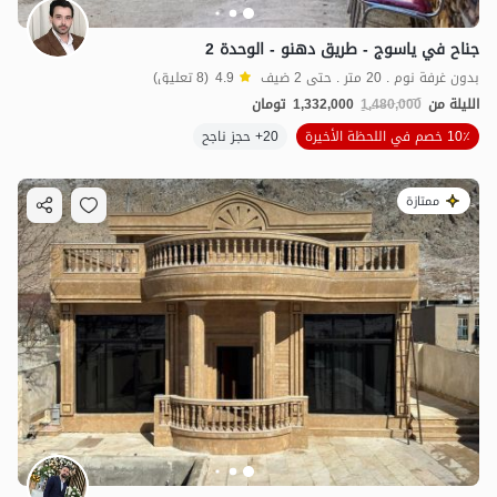
جناح في ياسوج - طريق دهنو - الوحدة 2
بدون غرفة نوم . 20 متر . حتى 2 ضيف
4.9
(8 تعليق)
الليلة من
1,480,000
1,332,000
تومان
10٪ خصم في اللحظة الأخيرة
20+ حجز ناجح
ممتازة