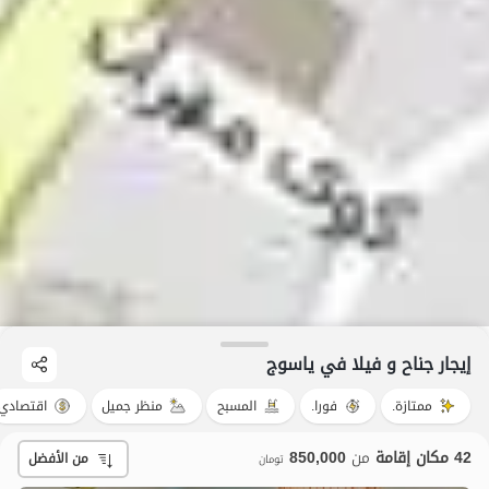
إيجار جناح و فيلا في یاسوج
ممتازة.
فورا.
المسبح
منظر جميل
اقتصادي
42 مكان إقامة
من
850,000
من الأفضل
تومان