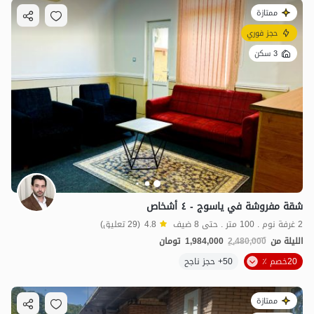
ممتازة
حجز فوري
3 سكن
شقة مفروشة في ياسوج - ٤ أشخاص
2 غرفة نوم . 100 متر . حتى 8 ضيف
4.8
(29 تعليق)
الليلة من
2,480,000
1,984,000
تومان
20خصم ٪
50+ حجز ناجح
ممتازة