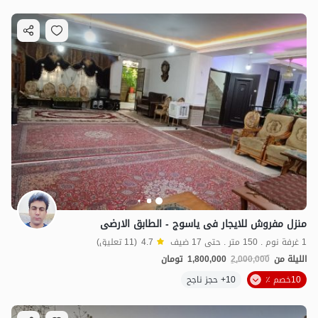
منزل مفروش للایجار فی یاسوج - الطابق الارضی
1 غرفة نوم . 150 متر . حتى 17 ضيف
4.7
(11 تعليق)
الليلة من
2,000,000
1,800,000
تومان
10خصم ٪
10+ حجز ناجح