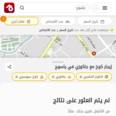
یاسوج
2
تاريخ السفر
عدد الأشخاص
فلاتر أخرى
لمشاهدة نتائج أكثر دقة، حدد
تاريخ السفر
و
عدد الأشخاص
إيجار كوخ مع جاكوزي في یاسوج
الكوخ الخشبي
جاكوزي
كوخ سويسري
لم يتم العثور على نتائج
من الأفضل تغيير بحثك. مثلاً
: