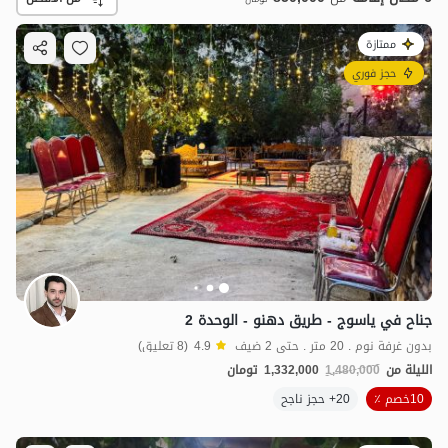
ممتازة
حجز فوري
850,000
ت
4.1
جناح في ياسوج - طريق دهنو - الوحدة 2
بدون غرفة نوم . 20 متر . حتى 2 ضيف
4.9
(8 تعليق)
الليلة من
1,480,000
1,332,000
تومان
10خصم ٪
20+ حجز ناجح