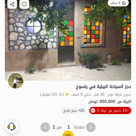
5 سكن
حجز السياحة البيئية في ياسوج
بدون غرفة نوم . 30 متر . حتى 8 ضيف
4.1
(22 تعليق)
850,000
الليلة من
تومان
15٪ خصم من ليلة 5
20+ حجز ناجح
1
1
صفحة
من