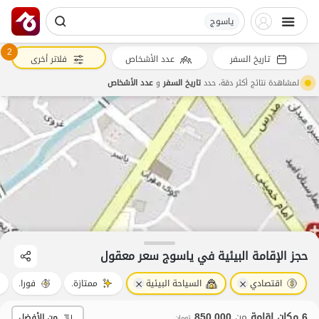
یاسوج
2
تاريخ السفر
عدد الأشخاص
فلاتر أخرى
لمشاهدة نتائج أكثر دقة، حدد
تاريخ السفر
و
عدد الأشخاص
حجز الإقامة البيئية في یاسوج سعر معقول
اقتصادي
السياحة البيئية
ممتازة.
فورا.
6 مكان إقامة
من
850,000
من الأفضل
تومان