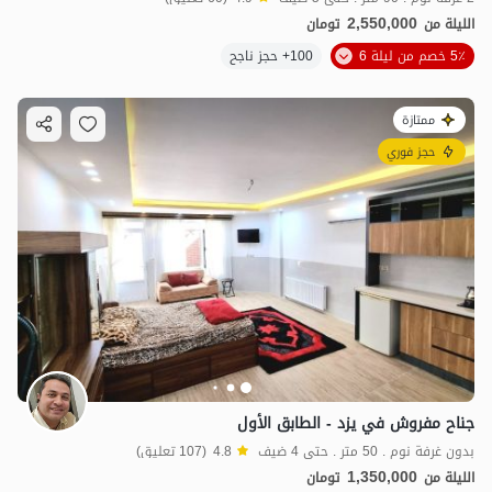
2,550,000
الليلة من
تومان
5٪ خصم من ليلة 6
100+ حجز ناجح
ممتازة
حجز فوري
جناح مفروش في يزد - الطابق الأول
بدون غرفة نوم . 50 متر . حتى 4 ضيف
4.8
(107 تعليق)
1,350,000
الليلة من
تومان