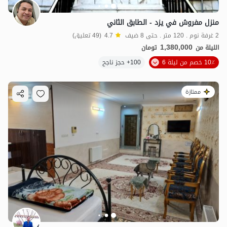
منزل مفروش في يزد - الطابق الثاني
2 غرفة نوم . 120 متر . حتى 8 ضيف
4.7
(49 تعليق)
1,380,000
الليلة من
تومان
10٪ خصم من ليلة 6
100+ حجز ناجح
ممتازة