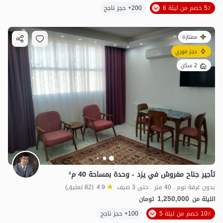
5٪ خصم من ليلة 6
200+ حجز ناجح
ممتازة
حجز فوري
2 سكن
تأجير جناح مفروش في یزد - وحدة بمساحة 40 م²
بدون غرفة نوم . 40 متر . حتى 3 ضيف
4.9
(82 تعليق)
1,250,000
الليلة من
تومان
10٪ خصم من ليلة 5
100+ حجز ناجح