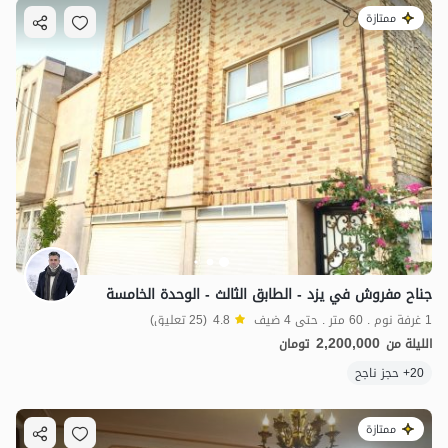
ممتازة
جناح مفروش في يزد - الطابق الثالث - الوحدة الخامسة
1 غرفة نوم . 60 متر . حتى 4 ضيف
4.8
(25 تعليق)
2,200,000
الليلة من
تومان
20+ حجز ناجح
ممتازة