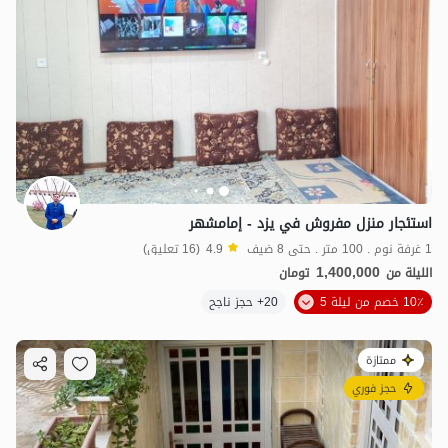
استئجار منزل مفروش في یزد - إمامشهر
1 غرفة نوم . 100 متر . حتى 8 ضيف
4.9
(16 تعليق)
1,400,000
الليلة من
تومان
10٪ خصم من ليلة 5
20+ حجز ناجح
ممتازة
حجز فوري