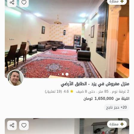
ممتازة
منزل مفروش في يزد - الطابق الأرضي
2 غرفة نوم . 85 متر . حتى 8 ضيف
4.6
(19 تعليق)
1,650,000
الليلة من
تومان
20+ حجز ناجح
ممتازة