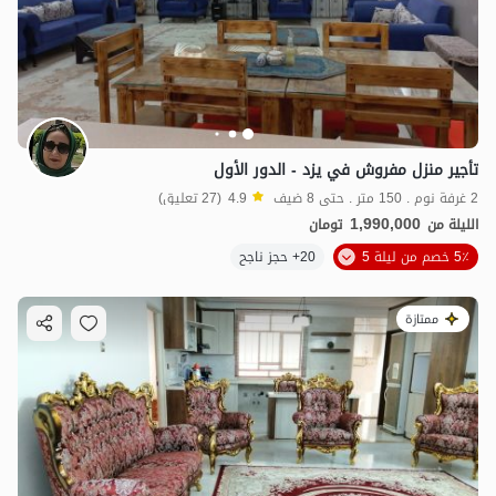
تأجير منزل مفروش في یزد - الدور الأول
2 غرفة نوم . 150 متر . حتى 8 ضيف
4.9
(27 تعليق)
1,990,000
الليلة من
تومان
5٪ خصم من ليلة 5
20+ حجز ناجح
ممتازة
2.55
مليون ت
4.9