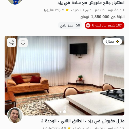
استئجار جناح مفروش مع ساحة في يزد
1 غرفة نوم . 85 متر . حتى 10 ضيف
5
(69 تعليق)
1,850,000
الليلة من
تومان
10٪ خصم من ليلة 6
50+ حجز ناجح
ممتازة
منزل مفروش في يزد - الطابق الثاني - الوحدة 2
2 غرفة نوم . 90 متر . حتى 5 ضيف
4.9
(60 تعليق)