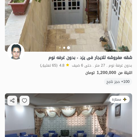
شقه مفروشه للایجار فی یزد - بدون غرفه نوم
بدون غرفة نوم . 27 متر . حتى 6 ضيف
4.8
(65 تعليق)
1,200,000
الليلة من
تومان
100+ حجز ناجح
ممتازة