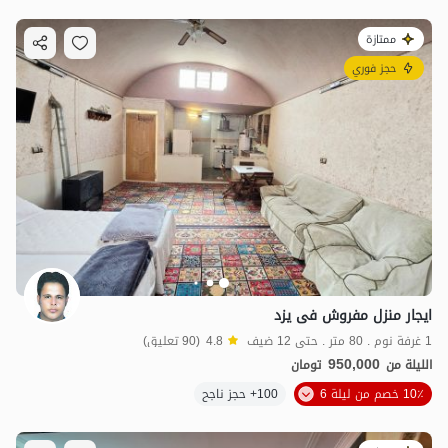
ممتازة
حجز فوري
ایجار منزل مفروش فی یزد
1 غرفة نوم . 80 متر . حتى 12 ضيف
4.8
(90 تعليق)
950,000
الليلة من
تومان
10٪ خصم من ليلة 6
100+ حجز ناجح