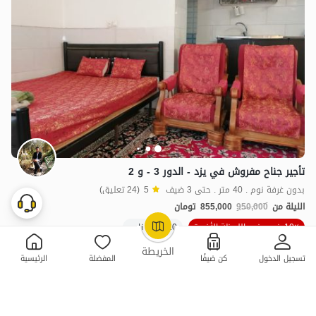
تأجير جناح مفروش في یزد - الدور 3 - و 2
بدون غرفة نوم . 40 متر . حتى 3 ضيف
5
(24 تعليق)
الليلة من
950,000
855,000
تومان
10٪ خصم في اللحظة الأخيرة
20+ حجز ناجح
OpenStreetMap
©
الخريطة
تسجيل الدخول
كن ضيفًا
المفضلة
الرئيسية
ممتازة