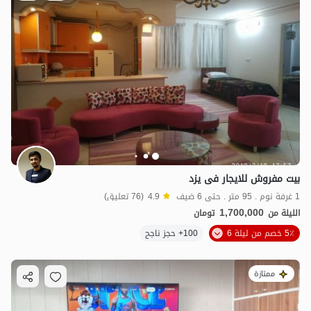
بیت مفروش للایجار فی یزد
1 غرفة نوم . 95 متر . حتى 6 ضيف
4.9
(76 تعليق)
1,700,000
الليلة من
تومان
5٪ خصم من ليلة 6
100+ حجز ناجح
ممتازة