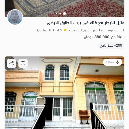
منزل للایجار مع فناء فی یزد - الطابق الارضی
1 غرفة نوم . 120 متر . حتى 10 ضيف
4.9
(181 تعليق)
880,000
الليلة من
تومان
200+ حجز ناجح
ممتازة