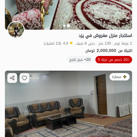
استئجار منزل مفروش في يزد
2 غرفة نوم . 130 متر . حتى 6 ضيف
4.9
(13 تعليق)
2,000,000
الليلة من
تومان
10٪ خصم من ليلة 5
20+ حجز ناجح
ممتازة