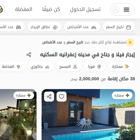
تسجيل الدخول
كن ضيفًا
المفضلة
تاريخ السفر
عدد الأشخاص
نطاق الإيجار
عدد الأس
لمشاهدة نتائج أكثر دقة، حدد
تاريخ السفر
و
عدد الأشخاص
إيجار فيلا و جناح في مدینه زعفرانیه السکنیه
ممتازة.
فورا.
المسبح
جاكوزي
الفخامة
38 مكان إقامة
من
2,000,000
تومان
ممتازة
ممتازة