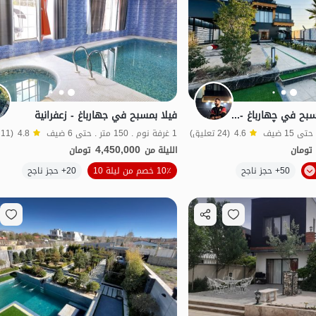
فيلا دوبلكس مع مسبح في چهارباغ - الزعفرانية
فيلا بمسبح في جهارباغ - زعفرانية
4.6
(24 تعليق)
1 غرفة نوم . 150 متر . حتى 6 ضيف
4.8
(11 تعليق)
4,450,000
تومان
الليلة من
تومان
50+ حجز ناجح
10٪ خصم من ليلة 10
20+ حجز ناجح
بات نواز