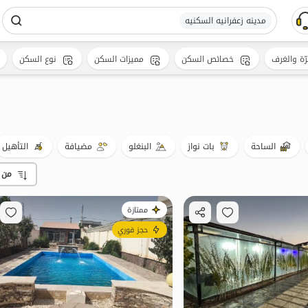
مدینه زعفرانیه السکنیه
رّة والغرف
خصائص السكن
مميزات السكن
نوع السكن
الساحة
بات نواز
البنغلو
مضيافة
التأهيل
من 
ممتازة
حجز فوري