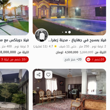
فيلا بمسبح في جهارباغ - مدينة زعفرانية - و1
2 غرفة نوم . 250 متر . حتى 11 ضيف
4.7
(11 تعليق)
3 غرفة نوم . 400 متر . حتى 15 ضيف
8,000,000
الليلة من
5,000,000
4,500,000
تومان
الليلة من
الموقع على الخريطة
10خصم ٪
20+ حجز ناجح
10٪ خصم من ليلة 3