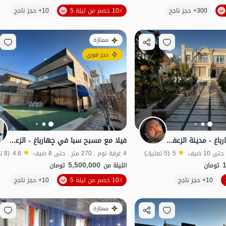
300+ حجز ناجح
10٪ خصم من ليلة 5
10+ حجز ناجح
الفخامة والرفاهية
ممتازة
حجز فوري
فيلا بمسبح في جهارباغ - مدينة الزعفرانية
فيلا مع مسبح سبا في چهارباغ - الزعفرانية
5
(5 تعليق)
4 غرفة نوم . 270 متر . حتى 8 ضيف
4.6
(8 تعليق)
5,500,000
تومان
الليلة من
تومان
الموقع على الخريطة
10+ حجز ناجح
10٪ خصم من ليلة 5
10+ حجز ناجح
ممتازة