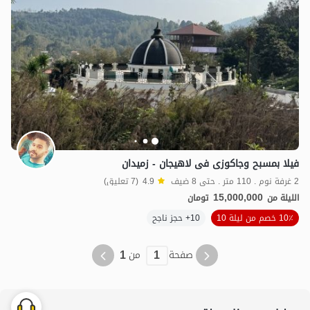
فیلا بمسبح وجاکوزی فی لاهیجان - زمیدان
2 غرفة نوم . 110 متر . حتى 8 ضيف
4.9
(7 تعليق)
15,000,000
الليلة من
تومان
10٪ خصم من ليلة 10
10+ حجز ناجح
1
1
صفحة
من