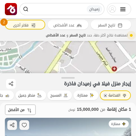
زمیدان
2
تاريخ السفر
عدد الأشخاص
فلاتر أخرى
لمشاهدة نتائج أكثر دقة، حدد
تاريخ السفر
و
عدد الأشخاص
15
مليون ت
4.9
إيجار منزل فيلا في زمیدان فاخرة
الفخامة
ممتازة.
المسبح
منظر جميل
جا
1 مكان إقامة
من
15,000,000
من الأفضل
تومان
ممتازة