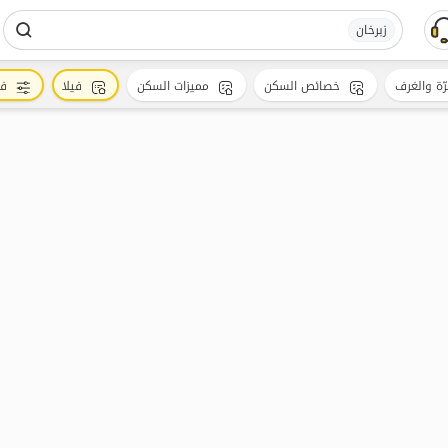
زبرخان
رّة والغرف
خصائص السكن
مميزات السكن
فيلا
فل