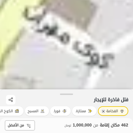
فلل فاخرة للإيجار
الفخامة
ممتازة.
فورا.
المسبح
الكوخ ا
462 مكان إقامة
من
1,000,000
من الأفضل
تومان