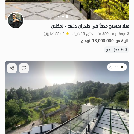
فيلا بمسبح مدفأ في طهران دشت - نمكلان
3 غرفة نوم . 350 متر . حتى 15 ضيف
5
(55 تعليق)
18,000,000
الليلة من
تومان
50+ حجز ناجح
ممتازة