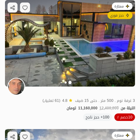
ممتازة
حجز فوري
3 غرفة نوم . 500 متر . حتى 15 ضيف
4.8
(61 تعليق)
الليلة من
12,400,000
11,160,000
تومان
10خصم ٪
100+ حجز ناجح
ممتازة