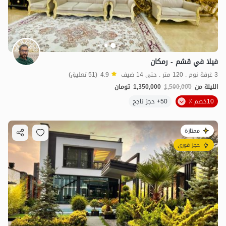
فيلا في قشم - رمكان
3 غرفة نوم . 120 متر . حتى 14 ضيف
4.9
(51 تعليق)
الليلة من
1,500,000
1,350,000
تومان
10خصم ٪
50+ حجز ناجح
ممتازة
حجز فوري
1
مليون ت
4.9