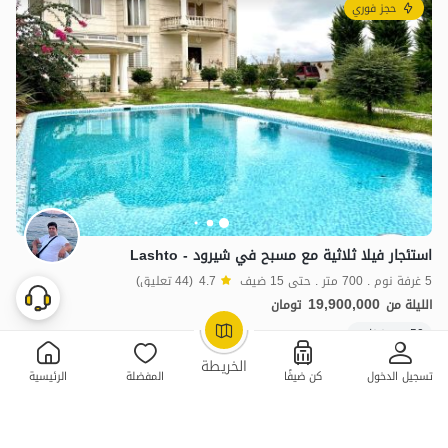
حجز فوري
استئجار فيلا ثلاثية مع مسبح في شيرود - Lashto
5 غرفة نوم . 700 متر . حتى 15 ضيف
4.7
(44 تعليق)
19,900,000
الليلة من
تومان
50+ حجز ناجح
OpenStreetMap
©
الخريطة
تسجيل الدخول
كن ضيفًا
المفضلة
الرئيسية
ممتازة
حجز فوري