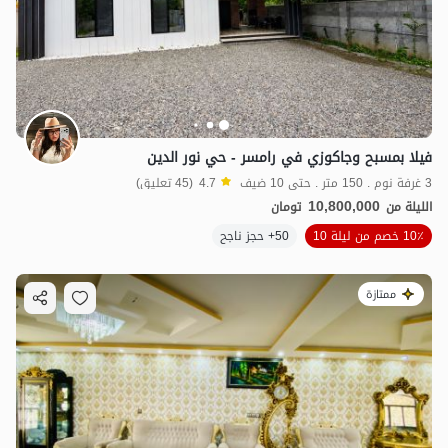
8.5
مليون ت
4.7
15
مليون ت
4.9
فيلا بمسبح وجاكوزي في رامسر - حي نور الدين
3 غرفة نوم . 150 متر . حتى 10 ضيف
4.7
(45 تعليق)
4.88
مليون ت
4.7
10,800,000
الليلة من
تومان
10٪ خصم من ليلة 10
50+ حجز ناجح
ممتازة