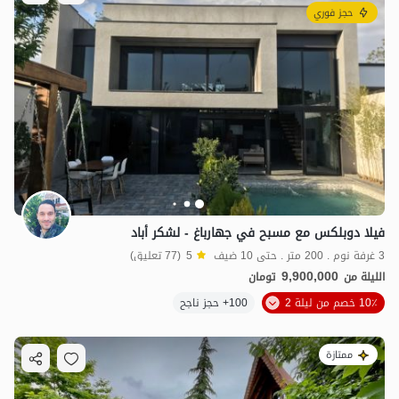
حجز فوري
فيلا دوبلكس مع مسبح في جهارباغ - لشكر أباد
3 غرفة نوم . 200 متر . حتى 10 ضيف
5
(77 تعليق)
9,900,000
الليلة من
تومان
10٪ خصم من ليلة 2
100+ حجز ناجح
ممتازة