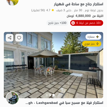
استئجار جناح مع ساحة في شهريار
بدون غرفة نوم . 30 متر . حتى 3 ضيف
4.7
(56 تعليق)
4,880,000
الليلة من
تومان
10٪ خصم من ليلة 6
100+ حجز ناجح
ممتازة
حجز فوري
استئجار فيلا مع مسبح سبا في Chaharbagh - Lashgarabad