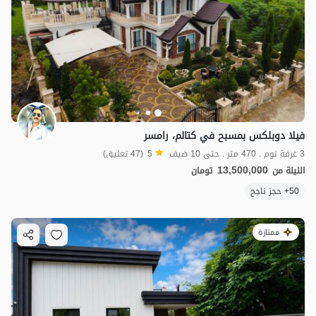
فيلا دوبلكس بمسبح في كتالم، رامسر
3 غرفة نوم . 470 متر . حتى 10 ضيف
5
(47 تعليق)
13,500,000
الليلة من
تومان
50+ حجز ناجح
ممتازة