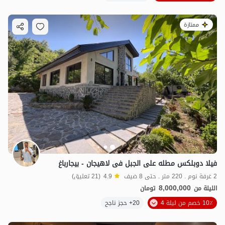
ممتازة
فیلا دوبلکس مطله علی الجبل فی لاهیجان - بیجارباغ
2 غرفة نوم . 220 متر . حتى 8 ضيف
4.9
(21 تعليق)
8,000,000
الليلة من
تومان
10٪ خصم من ليلة 4
20+ حجز ناجح