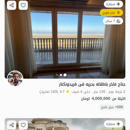
ممتازة
حجز فوري
7 سكن
جناح فاخر باطلاله بحریه فی فریدونکنار
2 غرفة نوم . 130 متر . حتى 4 ضيف
4.7
(193 تعليق)
4,000,000
الليلة من
تومان
500+ حجز ناجح
ممتازة