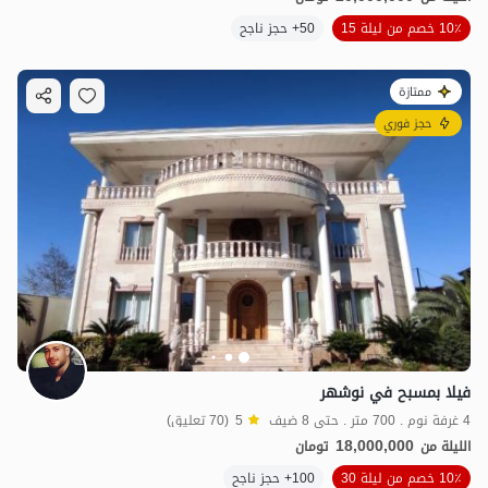
10٪ خصم من ليلة 15
50+ حجز ناجح
ممتازة
حجز فوري
فيلا بمسبح في نوشهر
4 غرفة نوم . 700 متر . حتى 8 ضيف
5
(70 تعليق)
18,000,000
الليلة من
تومان
10٪ خصم من ليلة 30
100+ حجز ناجح