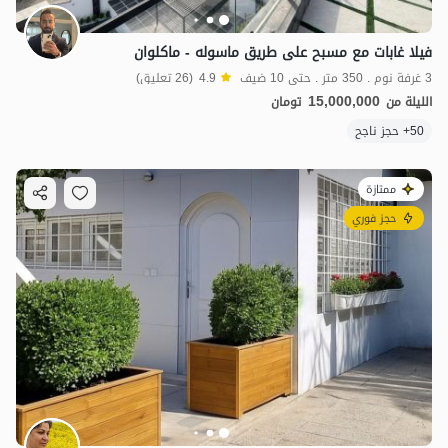
فيلا غابات مع مسبح على طريق ماسوله - ماكلوان
3 غرفة نوم . 350 متر . حتى 10 ضيف
4.9
(26 تعليق)
15,000,000
الليلة من
تومان
50+ حجز ناجح
ممتازة
حجز فوري