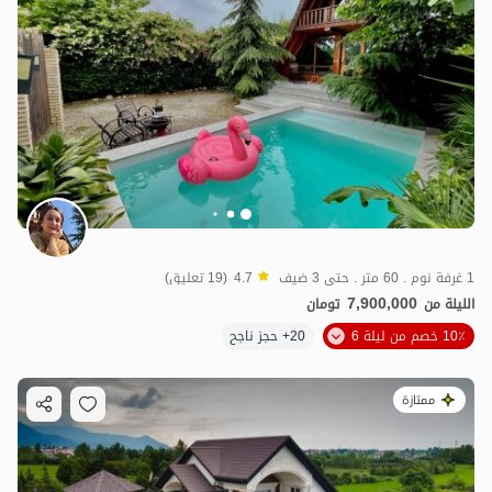
1 غرفة نوم . 60 متر . حتى 3 ضيف
4.7
(19 تعليق)
7,900,000
الليلة من
تومان
10٪ خصم من ليلة 6
20+ حجز ناجح
ممتازة