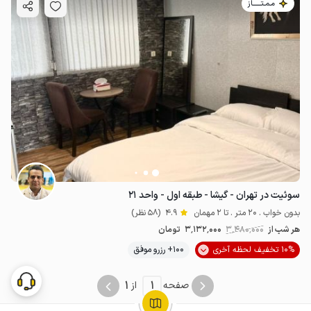
مـمـتــــــاز
سوئیت در تهران - گیشا - طبقه اول - واحد ۲۱
بدون خواب . 20 متر . تا 2 مهمان
4.9
(58 نظر)
هر شب از
3٬480٬000
3٬132٬000
تومان
10% تخفیف لحظه آخری
100+ رزرو موفق
1
1
صفحه
از