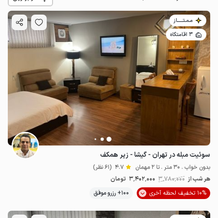
مـمـتــــــاز
3 اقامتگاه
3.13
میلیون ت
4.9
سوئیت مبله در تهران - گیشا - زیر همکف
بدون خواب . 30 متر . تا 2 مهمان
4.7
(61 نظر)
هر شب از
3٬780٬000
3٬402٬000
تومان
10% تخفیف لحظه آخری
100+ رزرو موفق