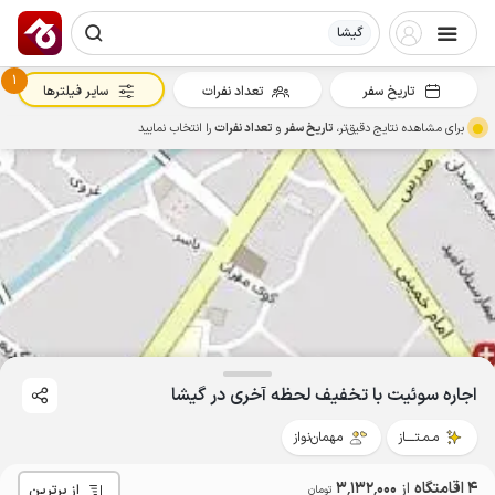
گیشا
1
تاریخ سفر
تعداد نفرات
سایر فیلترها
برای مشاهده نتایج دقیق‌تر،
تاریخ سفر
و
تعداد نفرات
را انتخاب نمایید
اجاره سوئیت با تخفیف لحظه آخری در گیشا
مـمـتــــاز
مهمان‌نواز
4 اقامتگاه
از
3٬132٬000
از برترین
تومان