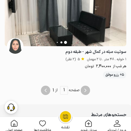
سوئیت مبله در کمال شهر - طبقه دوم
1 خوابه . 48 متر . تا 2 مهمان
5
(2 نظر)
2٬400٬000
هر شب از
تومان
5+ رزرو موفق
1
1
صفحه
از
جستجوهای مرتبط
OpenStreetMap
©
اجاره ویلا در کمال شهر
نقشه
1
ورود / ثبت‌نام
میزبان شوید
علاقه‌مندی‌ها
صفحه اصلی