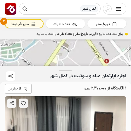
کمال شهر
2
تاریخ سفر
تعداد نفرات
سایر فیلترها
برای مشاهده نتایج دقیق‌تر،
تاریخ سفر
و
تعداد نفرات
را انتخاب نمایید
2.4
میلیون ت
5
اجاره آپارتمان مبله و سوئیت در کمال شهر
1 اقامتگاه
از
2٬400٬000
از برترین
تومان