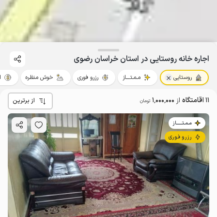
اجاره خانه روستایی در استان خراسان رضوی
روستایی
مـمـتــــاز
رزرو فوری
خوش منظره
ا
11 اقامتگاه
از
1٬000٬000
از برترین
تومان
مـمـتــــــاز
رزرو فوری