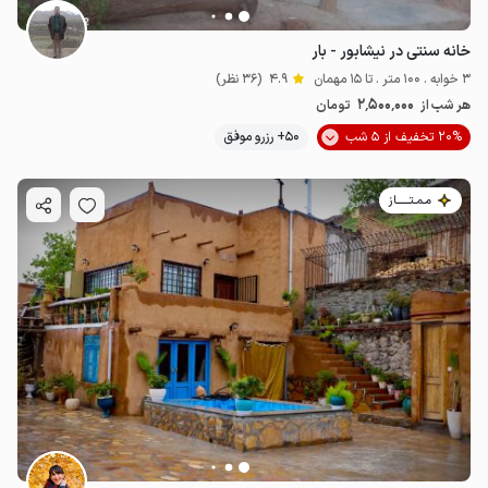
خانه سنتی در نیشابور - بار
3 خوابه . 100 متر . تا 15 مهمان
4.9
(36 نظر)
2٬500٬000
هر شب از
تومان
20% تخفیف از 5 شب
50+ رزرو موفق
مـمـتــــــاز