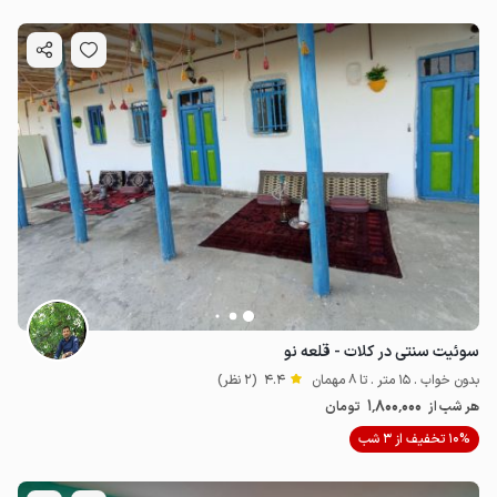
سوئیت سنتی در کلات - قلعه نو
بدون خواب . 15 متر . تا 8 مهمان
4.4
(2 نظر)
1٬800٬000
هر شب از
تومان
10% تخفیف از 3 شب