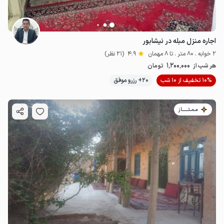
اجاره منزل مبله در نیشابور
2 خوابه . 80 متر . تا 8 مهمان
4.9
(21 نظر)
1٬200٬000
هر شب از
تومان
10% تخفیف از 10 شب
20+ رزرو موفق
مـمـتــــــاز