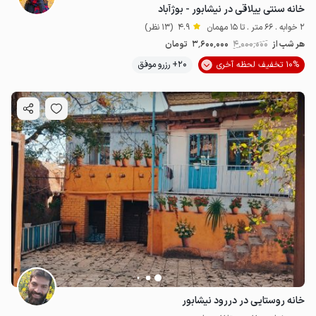
خانه سنتی ییلاقی در نیشابور - بوژآباد
2 خوابه . 66 متر . تا 15 مهمان
4.9
(13 نظر)
1
میلیون ت
هر شب از
4٬000٬000
3٬600٬000
تومان
10% تخفیف لحظه آخری
20+ رزرو موفق
1.2
میلیون ت
4.9
2
میلیون ت
4.9
خانه روستایی در دررود نیشابور