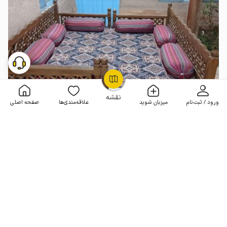
OpenStreetMap
©
نقشه
ورود / ثبت‌نام
میزبان شوید
علاقه‌مندی‌ها
صفحه اصلی
خانه سنتی در چناران - رادکان
2 خوابه . 90 متر . تا 8 مهمان
4.9
(7 نظر)
4٬000٬000
هر شب از
تومان
5+ رزرو موفق