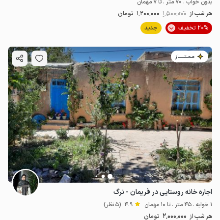
بدون خواب . 70 متر . تا 7 مهمان
هر شب از
1٬500٬000
1٬200٬000
تومان
20% تخفیف
جدید
مـمـتــــــاز
اجاره خانه روستایی در فریمان - نرگ
1 خوابه . 45 متر . تا 10 مهمان
4.9
(5 نظر)
2٬000٬000
هر شب از
تومان