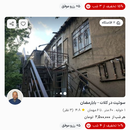
15% تخفیف از 3 شب
5+ رزرو موفق
2 اقامتگاه
سوئیت در کلات - بابارمضان
1 خوابه . 60 متر . تا 6 مهمان
4.8
(3 نظر)
2٬500٬000
هر شب از
تومان
10% تخفیف از 4 شب
5+ رزرو موفق