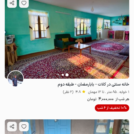
خانه سنتی در کلات - بابارمضان - طبقه دوم
1 خوابه . 85 متر . تا 12 مهمان
4.8
(2 نظر)
4٬000٬000
هر شب از
تومان
10% تخفیف از 6 شب