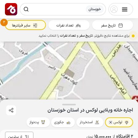
خوزستان
2
تاریخ سفر
تعداد نفرات
سایر فیلترها
برای مشاهده نتایج دقیق‌تر،
تاریخ سفر
و
تعداد نفرات
را انتخاب نمایید
اجاره خانه ویلایی لوکس در استان خوزستان
لوکس
استخردار
جکوزی
پت‌نواز
2 اقامتگاه
از
15٬000٬000
از برترین
تومان