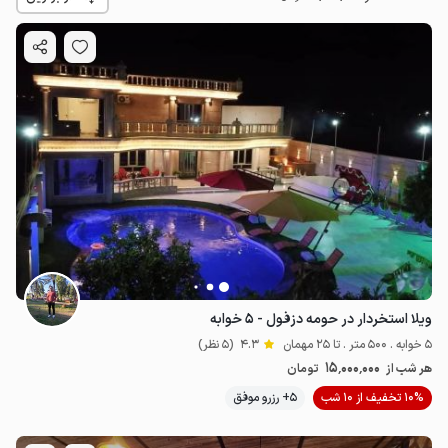
15
میلیون ت
4.3
ویلا استخردار در حومه دزفول - ۵ خوابه
5 خوابه . 500 متر . تا 25 مهمان
4.3
(5 نظر)
15٬000٬000
هر شب از
تومان
10% تخفیف از 10 شب
5+ رزرو موفق