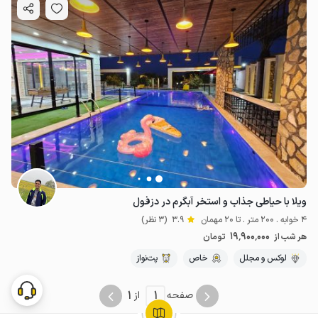
ویلا با حیاطی جذاب و استخر آبگرم در دزفول
4 خوابه . 200 متر . تا 20 مهمان
3.9
(3 نظر)
19٬900٬000
هر شب از
تومان
لوکس و مجلل
خاص
پت‌نواز
1
1
صفحه
از