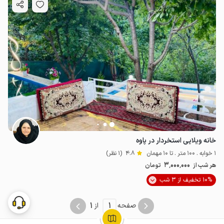
خانه ویلایی استخردار در پاوه
1 خوابه . 100 متر . تا 10 مهمان
4.8
(1 نظر)
3٬000٬000
هر شب از
تومان
10% تخفیف از 3 شب
1
1
صفحه
از