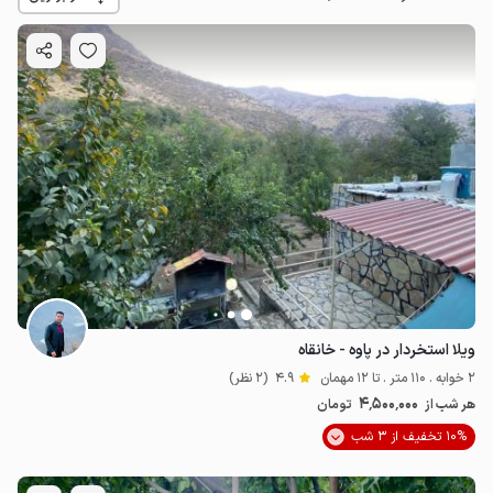
3
میلیون ت
4.8
ویلا استخردار در پاوه - خانقاه
2 خوابه . 110 متر . تا 12 مهمان
4.9
(2 نظر)
4٬500٬000
هر شب از
تومان
10% تخفیف از 3 شب