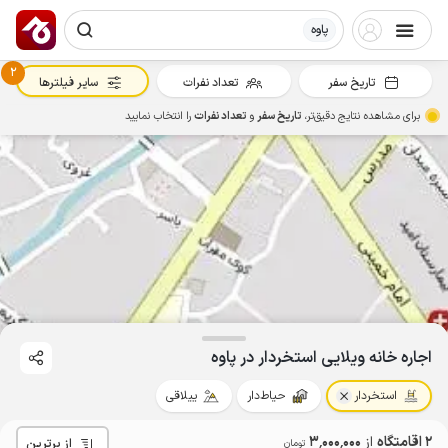
پاوه
2
تاریخ سفر
تعداد نفرات
سایر فیلترها
برای مشاهده نتایج دقیق‌تر،
تاریخ سفر
و
تعداد نفرات
را انتخاب نمایید
اجاره خانه ویلایی استخردار در پاوه
استخردار
حیاط‌دار
ییلاقی
2 اقامتگاه
از
3٬000٬000
از برترین
تومان