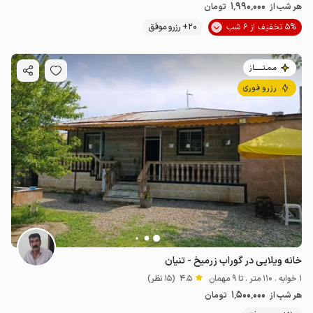
1٬990٬000
هر شب از
تومان
5% تخفیف از 6 شب
20+ رزرو موفق
مـمـتــــــاز
رزرو فوری
خانه ویلایی در گوراب زرمیخ - تنیان
1 خوابه . 110 متر . تا 9 مهمان
4.5
(15 نظر)
1٬500٬000
هر شب از
تومان