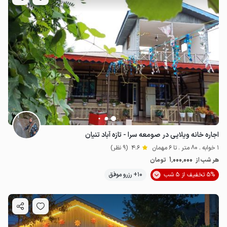
اجاره خانه ویلایی در صومعه سرا - تازه آباد تنیان
1 خوابه . 80 متر . تا 6 مهمان
4.6
(9 نظر)
1٬000٬000
هر شب از
تومان
5% تخفیف از 5 شب
10+ رزرو موفق