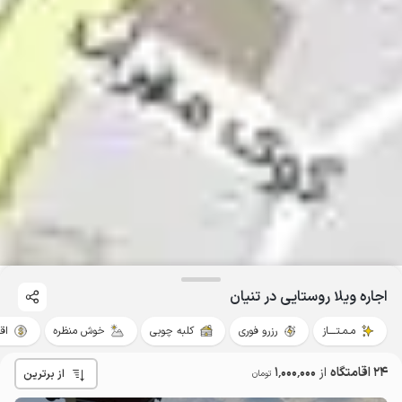
اجاره ویلا روستایی در تنیان
مـمـتــــاز
رزرو فوری
کلبه چوبی
خوش منظره
اق
24 اقامتگاه
از
1٬000٬000
از برترین
تومان