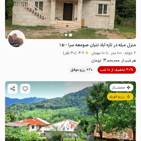
منزل مبله در تازه آباد تنیان صومعه سرا - ط۱
2 خوابه . 100 متر . تا 10 مهمان
4.9
(30 نظر)
3٬000٬000
هر شب از
تومان
20% تخفیف از 10 شب
20+ رزرو موفق
مـمـتــــــاز
رزرو فوری
1.99
میلیون ت
4.9