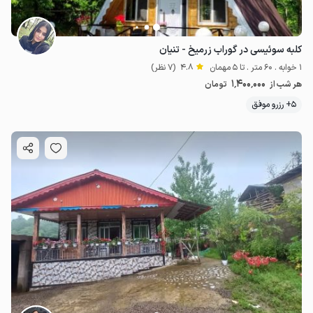
کلبه سوئیسی در گوراب زرمیخ - تنیان
1 خوابه . 60 متر . تا 5 مهمان
4.8
(7 نظر)
1٬400٬000
هر شب از
تومان
5+ رزرو موفق