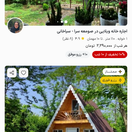
اجاره خانه ویلایی در صومعه سرا - سیاخانی
1 خوابه . 110 متر . تا 10 مهمان
4.9
(8 نظر)
2٬290٬000
هر شب از
تومان
10% تخفیف از 10 شب
10+ رزرو موفق
مـمـتــــــاز
رزرو فوری