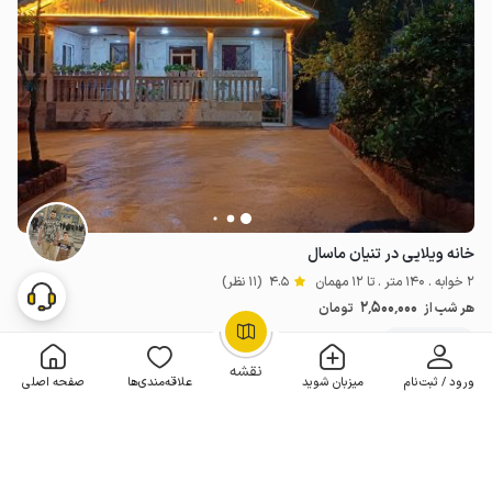
خانه ویلایی در تنیان ماسال
2 خوابه . 140 متر . تا 12 مهمان
4.5
(11 نظر)
2٬500٬000
هر شب از
تومان
10+ رزرو موفق
OpenStreetMap
©
نقشه
ورود / ثبت‌نام
میزبان شوید
علاقه‌مندی‌ها
صفحه اصلی