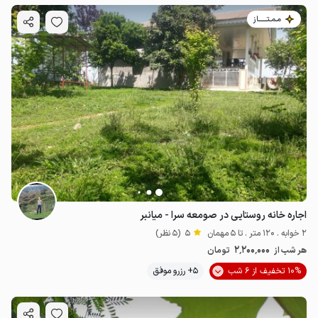
مـمـتــــــاز
اجاره خانه روستایی در صومعه سرا - میانبر
2 خوابه . 120 متر . تا 5 مهمان
5
(5 نظر)
2٬200٬000
هر شب از
تومان
10% تخفیف از 6 شب
5+ رزرو موفق