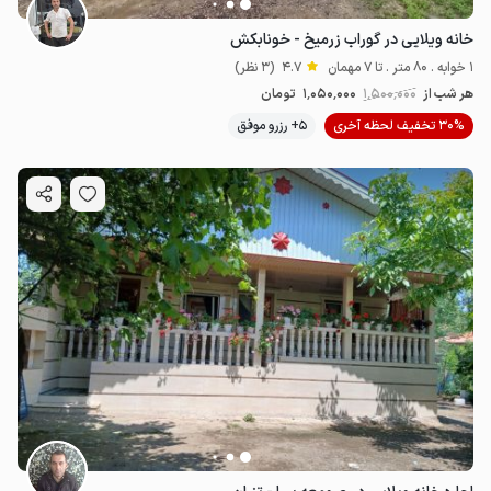
خانه ویلایی در گوراب زرمیخ - خونابکش
1 خوابه . 80 متر . تا 7 مهمان
4.7
(3 نظر)
هر شب از
1٬500٬000
1٬050٬000
تومان
30% تخفیف لحظه آخری
5+ رزرو موفق