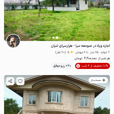
اجاره ویلا در صومعه سرا - هزارسرای تنیان
2 خوابه . 85 متر . تا 6 مهمان
5
(20 نظر)
2٬200٬000
هر شب از
تومان
10% تخفیف از 6 شب
20+ رزرو موفق
مـمـتــــــاز