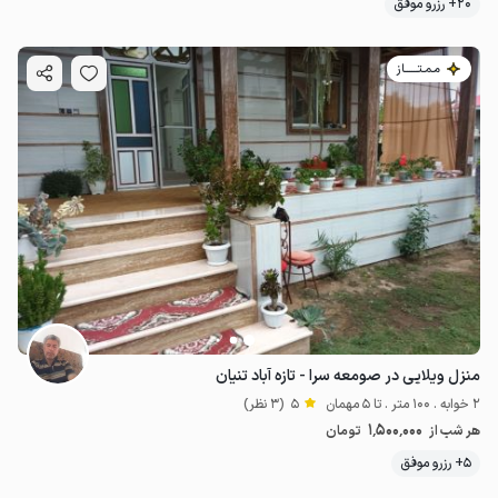
20+ رزرو موفق
مـمـتــــــاز
منزل ویلایی در صومعه سرا - تازه آباد تنیان
2 خوابه . 100 متر . تا 5 مهمان
5
(3 نظر)
1٬500٬000
هر شب از
تومان
5+ رزرو موفق