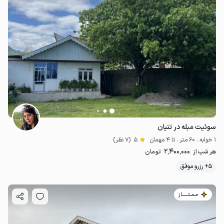
سوئیت مبله در تنیان
1 خوابه . 60 متر . تا 4 مهمان
5
(7 نظر)
2٬400٬000
هر شب از
تومان
5+ رزرو موفق
مـمـتــــــاز