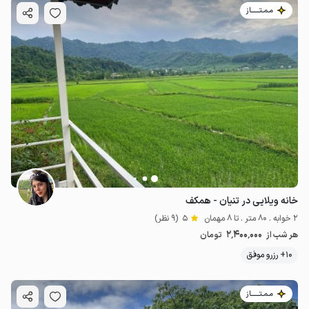
مـمـتــــــاز
خانه ویلایی در تنیان - همکف
2 خوابه . 80 متر . تا 8 مهمان
5
(9 نظر)
2٬400٬000
هر شب از
تومان
10+ رزرو موفق
مـمـتــــــاز