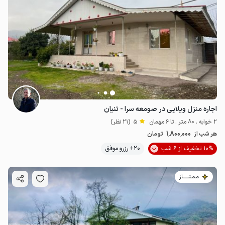
اجاره منزل ویلایی در صومعه سرا - تنیان
2 خوابه . 80 متر . تا 6 مهمان
5
(21 نظر)
1٬800٬000
هر شب از
تومان
10% تخفیف از 6 شب
20+ رزرو موفق
مـمـتــــــاز