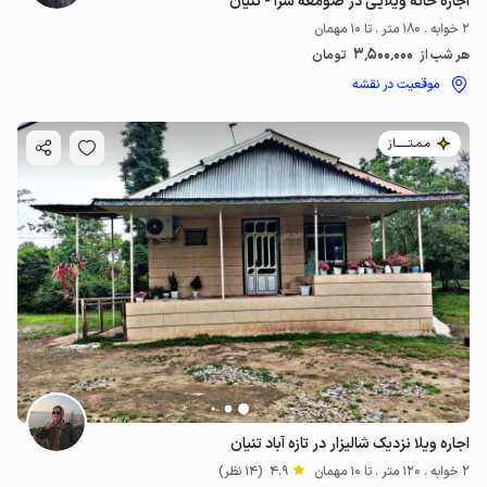
اجاره خانه ویلایی در صومعه سرا - تنیان
2 خوابه . 180 متر . تا 10 مهمان
3٬500٬000
هر شب از
تومان
موقعیت در نقشه
مـمـتــــــاز
اجاره ویلا نزدیک شالیزار در تازه آباد تنیان
2 خوابه . 120 متر . تا 10 مهمان
4.9
(14 نظر)