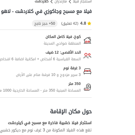
استئجار فيلا
مازندران
کلاردشت
فيلا مع مسبح وجاكوزي في كلاردشت - لاهو
4.8
(42 تعليق)
50+ حجز ناجح
كوخ، فيلا كامل المكان
المنطقة ضواحي المدينة
الحد الأقصى: 12 ضيف
السعة القياسية 6 أشخاص + امكانية اضافة 6 اشخاص اضافيين
3 غرفة نوم
3 سرير مزدوج و 10 فرشة منام على الأرض
350 متر
المساحة المبنية 350 متر - المساحة الخارجية 1000 متر
حول مكان الإقامة
استئجار فيلا خشبية فاخرة مع مسبح في كيلردشت
تقع هذه الفيلا المكونة من 3 غرف نوم مع ديكور خشبي جذاب وإطلالة بزاوية 360 درجة في حي لاهو في کلاردشت.