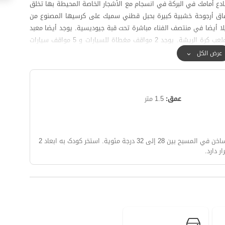
ضفادع أمامك في البركة في انسجام مع الأشجار الخاصة المحيطة بها تخلق
م إرفاق أرجوحة خشبية كبيرة بحبل قطني سميك على كرسيها المصنوع من
يلا أيضا في منتصف الفناء مباشرة تحت قبة جيوديسية. يوجد أيضا معبد
نار بارد مع خشب للنار بجوار الطاولة الحجرية والمقعد وملعب كرة الريشة. يوجد 2 مواقف مغطاة للسيارات و 5 مواقف سيارات
عرض الكل
يوفر التراس الذي يبلغ طوله 30 مترا مع طاولة وملح بلوط يتسع ل 15 شخصا ومرافق شواء كبيرة بعجلات إطلالة كاملة على
الفناء والغابة المحيطة. عندما تفتح باب الفيلا ، توجد غرفة معيشة مساحتها 150 مترا مربعا مع طاولة طعام من خشب القيقب
تتسع ل 12 شخصا بجوار مدفأة خشبية في منتصف الفيلا. على الجانب الآخر كانت هناك أريكة خشبية كلاسيكية وتلفزيون 55
عمق:
1.5 متر
بوصة. يوجد مطبخ خشبي ومنضدة جزيرة في نهاية غرفة المعيشة ، وأدوات المطبخ تكفي لاستيعاب 12 شخصا. يوجد في هذا
الطابق مرحاض مع مرحاض إيراني وغرفة رئيسية بمساحة 30 مترا مربعا مجهزة بسرير مزدوج. في الطابق العلوي ، يمكنك رؤية
بح بين 28 إلى 32 درجة مئوية.
استخر کودک به ابعاد 2
بإطلالة جيدة على الجبال الخضراء أو الثلجية ، وفي نفس الوقت تتمتع
بوصول ممتاز إلى محلات السوبر ماركت وجميع المرافق الحضرية. أيضا ، آخر 70 مترا إلى الفيلا عبارة عن أوساخ بالحصى. المسافة