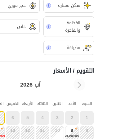
سکن ممتازة
حجز فوري
الفخامة
خاص
والفاخرة
مضيافة
التقويم / الأسعار
آب 2026
السبت
الأحد
الاثنين
الثلاثاء
الأربعاء
الخميس
ال
6
5
4
3
2
1
4
13
12
11
10
9
8
,000
29,900,000