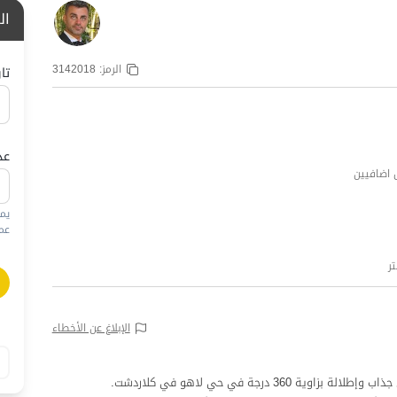
ال
الرمز:
3142018
تا
عد
يم
عمره
الإبلاغ عن الأخطاء