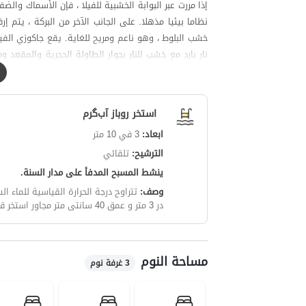
إذا مررت عبر البوابة الخشبية للفيلا ، فإن الأسماك وال
نظاما بيئيا مذهلا. على الجانب الآخر من البركة ، يت
خشب البلوط ، وهو ناعم ومريح للغاية. يقع جاكوزي الف
خارجية في المنطقة.
استخر روباز آب‌گرم
ابعاد:
3 في 10 متر
الترشيح:
تلقائي
غرفتين بطول 30 مترا مع سرير مزدوج مع مرحاض وحمام.
ينشط المسبح المدفأ على مدار السنة.
تم الانتهاء من هوائي Hamrah Aval و Irancell وشبكة Hamrah Aval هي 4G.
وصف:
تتراوح درجة الحرارة القياسية للماء الساخن في المس
من حيث الموقع ، فإن الفيلا واسعة مثل صورتها وتتمتع 
در 3 متر و عمق 40 سانتی متر مجاور استخر قرار دارد.
إلى وسط المدينة أقل من كيلومترين. المسافة إلى البحر 35 كيلومترا.
مساحة النوم
3 غرفة نوم