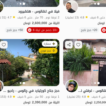
فيلا في تشالوس - هتشيرود
4.8
(13 تعليق)
2 غرفة نوم . 70 متر . حتى 6 ضيف
4.7
(31 تعليق)
2,600,000
تومان
الليلة من
تومان
الموقع على الخريطة
20+ حجز ناجح
10٪ خصم من ليلة 6
50+ حجز ناجح
ممتازة
حجز فوري
منزل مفروش في تشالوس - غرفتي نوم
حجز جناح كورتيارد في چالوس - راديو داريا
4.8
(25 تعليق)
1 غرفة نوم . 50 متر . حتى 5 ضيف
4.9
(153 تعليق)
2,390,000
2,250,00
تومان
الليلة من
تومان