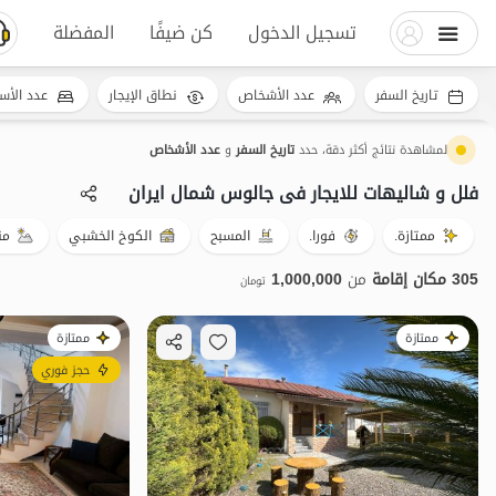
تسجيل الدخول
كن ضيفًا
المفضلة
تاريخ السفر
عدد الأشخاص
نطاق الإيجار
عدد الأس
لمشاهدة نتائج أكثر دقة، حدد
تاريخ السفر
و
عدد الأشخاص
فلل و شالیهات للایجار فی جالوس شمال ایران
ممتازة.
فورا.
المسبح
الكوخ الخشبي
من
305 مكان إقامة
من
1,000,000
تومان
ممتازة
ممتازة
حجز فوري