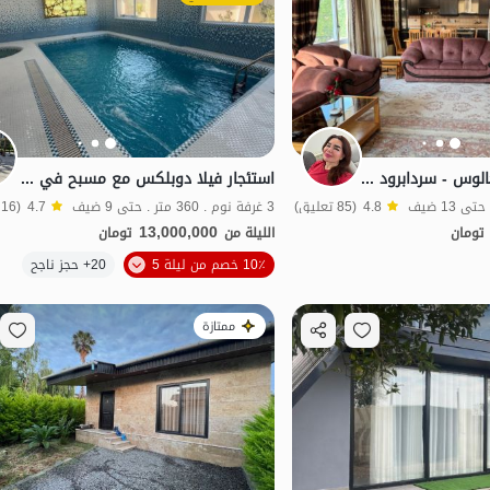
منزل مفروش في چالوس - سردابرود - الطابق الثاني
استئجار فيلا دوبلكس مع مسبح في چالوس - الخط 8
4.8
(85 تعليق)
3 غرفة نوم . 360 متر . حتى 9 ضيف
4.7
(16 تعليق)
13,000,000
تومان
الليلة من
تومان
الموقع على الخريطة
10٪ خصم من ليلة 5
20+ حجز ناجح
ممتازة