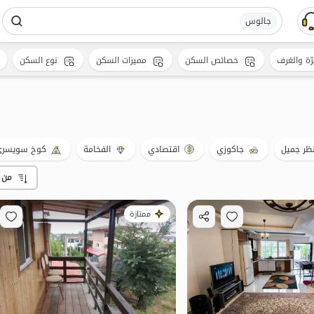
جالوس
رّة والغرف
خصائص السكن
مميزات السكن
نوع السكن
ظر جميل
جاكوزي
اقتصادي
الفخامة
كوخ سويسر
من 
ممتازة