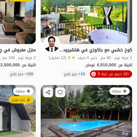
كوخ خشبي مع جاكوزي في هتشيرود - سرتششمه
1 غرفة نوم . 60 متر . حتى 4 ضيف
5
(12 تعليق)
2 غرفة نوم . 150 متر . حتى 13 ضيف
2,500,000
4,910,000
الليلة من
تومان
الليلة من
الموقع على الخريطة
10٪ خصم من ليلة 5
10+ حجز ناجح
100+ حجز ناجح
ممتازة
ممتازة
حجز فوري