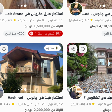
فيلا دوبلكس للإيجار في چالوس - Hachirod
استئجار منزل مفروش في Hachirod - Heir Stone
4.7
(20 تعليق)
1 غرفة نوم . 80 متر . حتى 5 ضيف
4.9
(125 تعليق)
1,500,000
4,320,00
تومان
الليلة من
تومان
الموقع على الخريطة
10٪ خصم من ليلة 4
200+ حجز ناجح
ممتازة
 فيلا في تشالوس ؟
استئجار فيلا في چالوس - Hachirud
4.8
(46 تعليق)
2 غرفة نوم . 120 متر . حتى 6 ضيف
4.7
(81 تعليق)
2,200,000
تومان
الليلة من
تومان