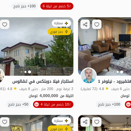
5٪ خصم من ليلة 6
100+ حجز ناجح
مطهر
مناسبة لإعادة التأهيل
ممتازة
حجز فوري
يرود - نيلوفر 1
استئجار فيلا دوبلكس في تشالوس
4.8
(72 تعليق)
2 غرفة نوم . 200 متر . حتى 8 ضيف
4.8
(61 تعليق)
4,000,000
تومان
الليلة من
تومان
الموقع على الخريطة
100+ حجز ناجح
10٪ خصم من ليلة 4
50+ حجز ناجح
ممتازة
حجز فوري