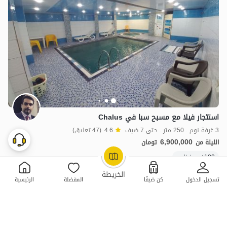
استئجار فيلا مع مسبح سبا في Chalus
3 غرفة نوم . 250 متر . حتى 7 ضيف
4.6
(47 تعليق)
6,900,000
الليلة من
تومان
100+ حجز ناجح
OpenStreetMap
©
الخريطة
تسجيل الدخول
كن ضيفًا
المفضلة
الرئيسية
ممتازة