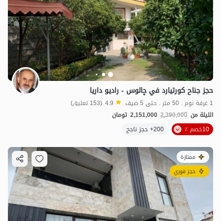
حجز جناح كورتيارد في چالوس - راديو داريا
1 غرفة نوم . 50 متر . حتى 5 ضيف
4.9
(153 تعليق)
الليلة من
2,390,000
2,151,000
تومان
10خصم ٪
200+ حجز ناجح
ممتازة
حجز فوري