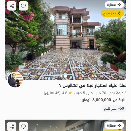
ممتازة
حجز فوري
لماذا عليك استئجار فيلا في تشالوس ؟
2 غرفة نوم . 70 متر . حتى 5 ضيف
4.8
(46 تعليق)
3,000,000
الليلة من
تومان
50+ حجز ناجح
ممتازة