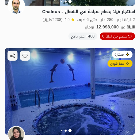
استئجار فيلا بحمام سباحة في الشمال - Chalous
2 غرفة نوم . 280 متر . حتى 6 ضيف
4.9
(238 تعليق)
12,998,000
الليلة من
تومان
5٪ خصم من ليلة 6
400+ حجز ناجح
ممتازة
حجز فوري