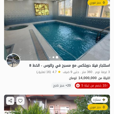
حجز فوري
استئجار فيلا دوبلكس مع مسبح في چالوس - الخط 8
3 غرفة نوم . 360 متر . حتى 9 ضيف
4.7
(16 تعليق)
14,000,000
الليلة من
تومان
10٪ خصم من ليلة 5
20+ حجز ناجح
ممتازة
حجز فوري