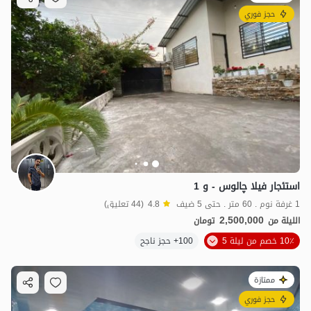
حجز فوري
استئجار فيلا چالوس - و 1
1 غرفة نوم . 60 متر . حتى 5 ضيف
4.8
(44 تعليق)
2,500,000
الليلة من
تومان
10٪ خصم من ليلة 5
100+ حجز ناجح
ممتازة
حجز فوري