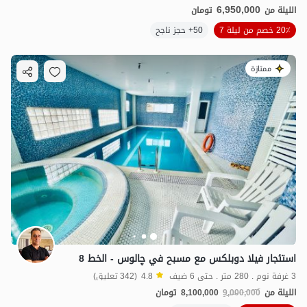
6,950,000
الليلة من
تومان
20٪ خصم من ليلة 7
50+ حجز ناجح
ممتازة
استئجار فيلا دوبلكس مع مسبح في چالوس - الخط 8
3 غرفة نوم . 280 متر . حتى 6 ضيف
4.8
(342 تعليق)
الليلة من
9,000,000
8,100,000
تومان