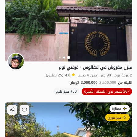
منزل مفروش في تشالوس - غرفتي نوم
2 غرفة نوم . 90 متر . حتى 4 ضيف
4.8
(25 تعليق)
الليلة من
2,500,000
2,000,000
تومان
20٪ خصم في اللحظة الأخيرة
50+ حجز ناجح
ممتازة
حجز فوري