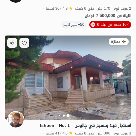
2 غرفة نوم . 170 متر . حتى 6 ضيف
4.9
(30 تعليق)
7,500,000
الليلة من
تومان
10٪ خصم من ليلة 6
50+ حجز ناجح
ممتازة
استئجار فيلا بمسبح في چالوس - Ishben - No. 1
3 غرفة نوم . 300 متر . حتى 8 ضيف
4.6
(41 تعليق)