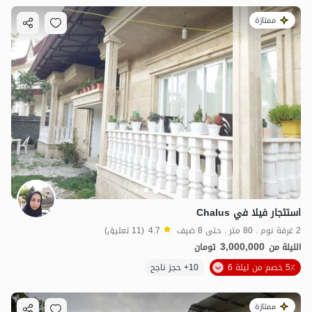
ممتازة
استئجار فيلا في Chalus
2 غرفة نوم . 80 متر . حتى 8 ضيف
4.7
(11 تعليق)
3,000,000
الليلة من
تومان
5٪ خصم من ليلة 6
10+ حجز ناجح
ممتازة