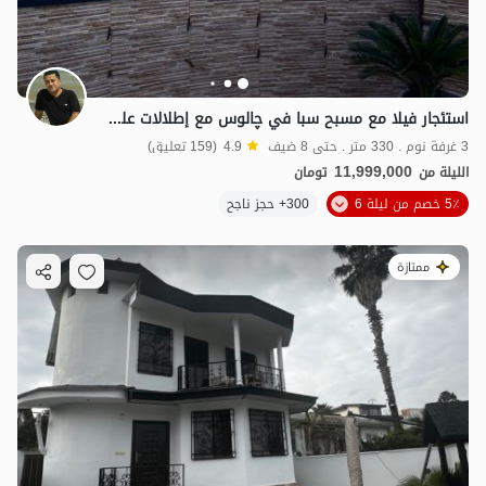
استئجار فيلا مع مسبح سبا في چالوس مع إطلالات على البحر
3 غرفة نوم . 330 متر . حتى 8 ضيف
4.9
(159 تعليق)
11,999,000
الليلة من
تومان
5٪ خصم من ليلة 6
300+ حجز ناجح
ممتازة