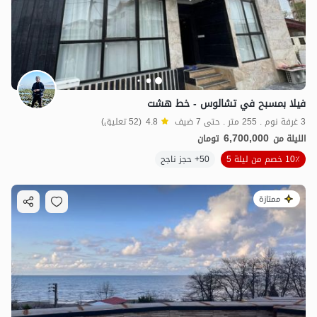
فيلا بمسبح في تشالوس - خط هشت
3 غرفة نوم . 255 متر . حتى 7 ضيف
4.8
(52 تعليق)
6,700,000
الليلة من
تومان
10٪ خصم من ليلة 5
50+ حجز ناجح
ممتازة
2.5
مليون ت
4.8