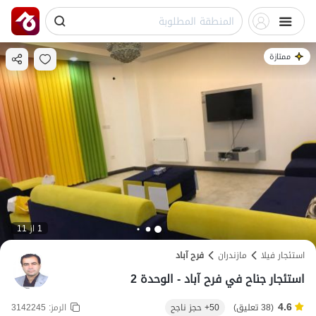
ممتازة
1 از 11
استئجار فيلا
مازندران
فرح آباد
استئجار جناح في فرح آباد - الوحدة 2
4.6
(38 تعليق)
50+ حجز ناجح
الرمز:
3142245