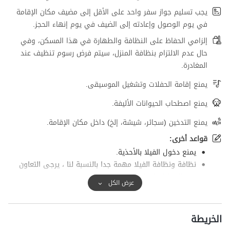
يجب تسليم جواز سفر واحد على الأقل إلى مضيف مكان الإقامة
في يوم الوصول وإعادته إلى الضيف في يوم إنهاء الحجز.
إلزامي الحفاظ على النظافة والطهارة في هذا المسكن، وفي
حال عدم الالتزام بنظافة المنزل، سيتم فرض رسوم تنظيف عند
المغادرة.
يمنع إقامة الحفلات وتشغيل الموسيقى.
يمنع اصطحاب الحيوانات الأليفة.
يمنع التدخين (سجائر، شيشة، إلخ) داخل مكان الإقامة.
قواعد أخرى:
يمنع دخول الفيلا بالأحذية.
نظافة ونظافة الفيلا مهمة جدا بالنسبة لنا ، يرجى التعاون
في الحفاظ عليها.
عرض الكل
الحد الأقصى لوقت تسليم الفيلا هو الساعة 10 مساء ووقت
تسليمها 11 صباحا ، ومن الضروري أن ينتبه الضيوف الكرام
إلى هذه المشكلة حتى لا نواجه مشاكل في خدمتكم.
الخريطة