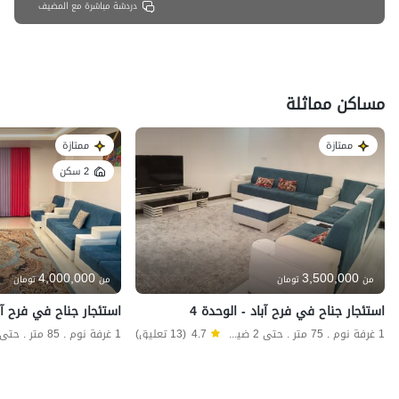
دردشة مباشرة مع المضيف
مساكن مماثلة
ممتازة
ممتازة
2 سكن
4,000,000
3,500,000
من
تومان
من
تومان
استئجار جناح في فرح آباد - الوحدة 4
استئجار جناح في فرح آبا
1 غرفة نوم . 75 متر . حتى 2 ضيف
4.7
(13 تعليق)