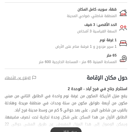
شقة، سويت كامل المكان
المنطقة شاطئي، ضواحي المدينة
الحد الأقصى: 3 ضيف
السعة القياسية 3 أشخاص
1 غرفة نوم
1 سرير مزدوج و 1 فرشة منام على الأرض
65 متر
المساحة المبنية 65 متر - المساحة الخارجية 600 متر
حول مكان الإقامة
الإبلاغ عن الأخطاء
استئجار جناح في فرح آباد - الوحدة 2
يقع منزل الأريكة المكون من غرفة نوم واحدة في الطابق الثاني من مبنى
مكون من أربعة طوابق مكون من ستة وحدات في منطقة مريحة وهادئة
بالقرب من شاطئ البحر ، على بعد حوالي 5 كم من وسط مدينة فرح آباد.
الطابق الأول من هذا السكن على شكل وحدة تجارية تحت تصرف مضيفها،
ويمكن الوصول إلى هذا المنزل المفروش عن طريق المشي حوالي 22
خطوة، ويحتوي كل طابق من هذا السكن على وحدتين، كل منهما متاح
عرض الكل