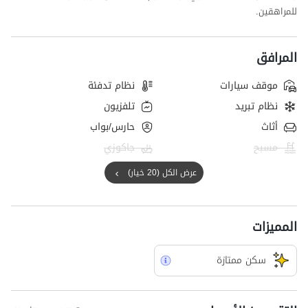
للمراهقين.
المرافق
موقف سيارات
نظام تدفئة
نظام تبريد
تلفزيون
أثاث
حارس/بواب
مسبح
جاكوزي
عرض الكل (20 خيار)
المميزات
سکن ممتازة