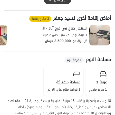
للضيوف على حدة.
المنطقة المحيطة بفناء هذا المبنى محاطة بجدار ، كما أن هذه المنطقة
أماكن إقامة أخرى لـسید جعفر
مجهزة بكاميرا CCTV ، ويوجد في المبنى أمن على مدار 24 ساعة يقع في
3 مكان إقامة
الطابق الرابع من نفس المبنى.
استئجار جناح في فرح آباد - الوحدة 4
يحتوي فناء السكن على طاولة وكراسي مشتركة مع ضيوف آخرين في هذا
1 غرفة نوم . 75 متر . حتى 2 ضيف
المبنى ، كما يشترك الضيوف في سقف السكن.
3,500,000
كل ليلة من
تومان
يقع الوصول إلى المخبز والسوبر ماركت على بعد حوالي 200 متر من السكن ،
ويمكن الوصول إلى شاطئ البحر على بعد حوالي 5 دقائق بالسيارة من
السكن.
مساحة النوم
1 غرفة نوم
جودة تغطية شبكة الهاتف المحمول لمشغلي Irancell و Hamrah Aval
ممتازة في الاتصال والوصول إلى الإنترنت في شكل 4G.
غرفة 1
مساحة مشتركة
1 سرير مزدوج
1 فرشة منام على الأرض
18 وسادة بأغطية بيضاء ، 15 مرتبة تقليدية (بسعة إجمالية 21 نائمة) لعدد
الأشخاص ، فراش وأغطية بيضاء (أكثر من سعة النوم متوفرة) ، لحاف
وبطانيات ل 18 شخصا تحتوي غرفة النوم الثانية على سرير مفرد مناسب